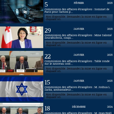
5
FÉVRIER
2025
Connaissance, Histoire
Commission des affaires étrangères : Sommet de
Paris pour l’action p...
Non disponible. Demandez la mise en ligne en
Autres
cliquant ici.
29
JANVIER
2025
Commission des affaires étrangères : Mme Salomé
Zourabichvili, cinqu...
Non disponible. Demandez la mise en ligne en
cliquant ici.
22
JANVIER
2025
Commission des affaires étrangères : Table ronde
sur le nouveau cont...
Non disponible. Demandez la mise en ligne en
cliquant ici.
15
JANVIER
2025
Commission des affaires étrangères : M. Joshua L.
Zarka, ambassadeur...
Non disponible. Demandez la mise en ligne en
cliquant ici.
18
DÉCEMBRE
2024
Commission des affaires étrangères : M. Jean-Noël