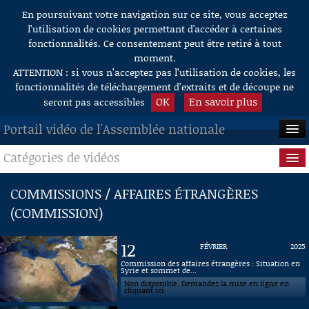
En poursuivant votre navigation sur ce site, vous acceptez
Aller au contenu
l’utilisation de cookies permettant d'accéder à certaines
fonctionnalités. Ce consentement peut être retiré à tout
moment.
ATTENTION : si vous n’acceptez pas l’utilisation de cookies, les
fonctionnalités de téléchargement d’extraits et de découpe ne
OK
En savoir plus
seront pas accessibles
Portail vidéo de l'Assemblée nationale
Catégories de vidéos
ACCUEIL
EN DIRECT
Séance publique
COMMISSIONS / AFFAIRES ÉTRANGÈRES
(COMMISSION)
À LA DEMANDE
Questions au Gouvernement
RECHERCHE
Commissions
12
FÉVRIER
2025
Commission des affaires étrangères : Situation en
AIDE À LA DÉCOUPE
Syrie et sommet de...
Présidence
DE VIDÉOS
Non disponible. Demandez la mise en ligne en
cliquant ici.
Évènements