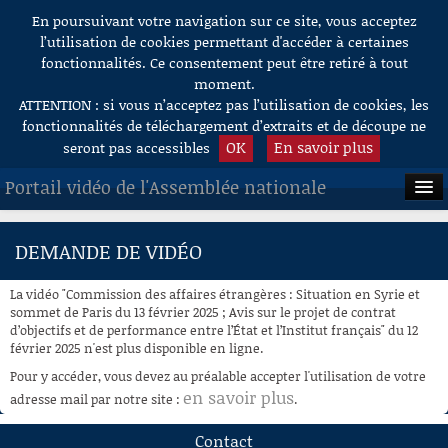
En poursuivant votre navigation sur ce site, vous acceptez
Aller au contenu
l’utilisation de cookies permettant d'accéder à certaines
fonctionnalités. Ce consentement peut être retiré à tout
moment.
ATTENTION : si vous n’acceptez pas l’utilisation de cookies, les
fonctionnalités de téléchargement d’extraits et de découpe ne
OK
En savoir plus
seront pas accessibles
Portail vidéo de l'Assemblée nationale
ACCUEIL
DEMANDE DE VIDÉO
EN DIRECT
La vidéo "Commission des affaires étrangères : Situation en Syrie et
À LA DEMANDE
sommet de Paris du 13 février 2025 ; Avis sur le projet de contrat
d’objectifs et de performance entre l’État et l’Institut français" du 12
février 2025 n'est plus disponible en ligne.
RECHERCHE
Pour y accéder, vous devez au préalable accepter l'utilisation de votre
AIDE À LA DÉCOUPE
en savoir plus
adresse mail par notre site :
.
DE VIDÉOS
Contact