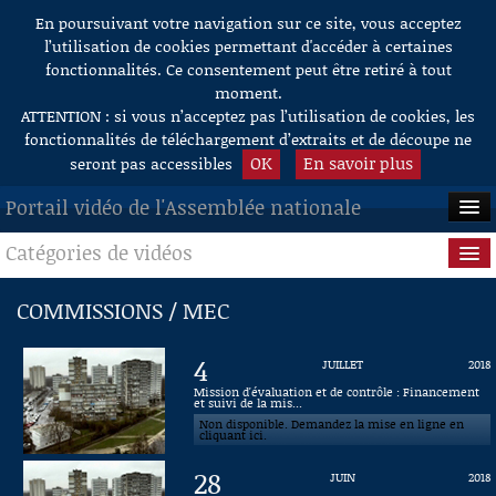
En poursuivant votre navigation sur ce site, vous acceptez
Aller au contenu
l’utilisation de cookies permettant d'accéder à certaines
fonctionnalités. Ce consentement peut être retiré à tout
moment.
ATTENTION : si vous n’acceptez pas l’utilisation de cookies, les
fonctionnalités de téléchargement d’extraits et de découpe ne
OK
En savoir plus
seront pas accessibles
Portail vidéo de l'Assemblée nationale
Catégories de vidéos
ACCUEIL
EN DIRECT
Séance publique
COMMISSIONS / MEC
À LA DEMANDE
Questions au Gouvernement
4
JUILLET
2018
RECHERCHE
Commissions
Mission d'évaluation et de contrôle : Financement
et suivi de la mis...
Non disponible. Demandez la mise en ligne en
AIDE À LA DÉCOUPE
Présidence
cliquant ici.
DE VIDÉOS
28
JUIN
2018
Évènements