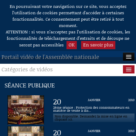
En poursuivant votre navigation sur ce site, vous acceptez
Aller au contenu
l’utilisation de cookies permettant d'accéder à certaines
fonctionnalités. Ce consentement peut être retiré à tout
moment.
ATTENTION : si vous n’acceptez pas l’utilisation de cookies, les
fonctionnalités de téléchargement d’extraits et de découpe ne
OK
En savoir plus
seront pas accessibles
Portail vidéo de l'Assemblée nationale
Catégories de vidéos
ACCUEIL
EN DIRECT
Séance publique
SÉANCE PUBLIQUE
À LA DEMANDE
Questions au Gouvernement
20
JANVIER
2010
RECHERCHE
Commissions
2ème séance : Protection des consommateurs en
matière de vente à dis...
Non disponible. Demandez la mise en ligne en
AIDE À LA DÉCOUPE
Présidence
cliquant ici.
DE VIDÉOS
20
JANVIER
2010
Évènements