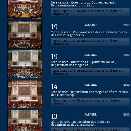
1ère séance : Questions au Gouvernement ;
Représentation équilibrée ...
Connaissance, Histoire
Non disponible. Demandez la mise en ligne en
cliquant ici.
Autres
19
JANVIER
2010
2ème séance : Concomitance des renouvellements
des conseils généraux...
Non disponible. Demandez la mise en ligne en
cliquant ici.
19
JANVIER
2010
1ère séance : Questions au gouvernement ;
Répartition des sièges et ...
Non disponible. Demandez la mise en ligne en
cliquant ici.
14
JANVIER
2010
1ère séance : Répartition des sièges et délimitation
des circonscrip...
Non disponible. Demandez la mise en ligne en
cliquant ici.
13
JANVIER
2010
2ème séance : Répartition des sièges et
délimitation des circonscrip...
Non disponible. Demandez la mise en ligne en