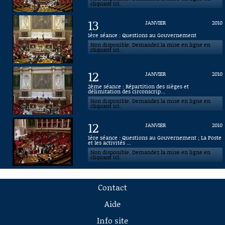
cliquant ici.
13
JANVIER
2010
1ère séance : Questions au Gouvernement
Non disponible. Demandez la mise en ligne en
cliquant ici.
12
JANVIER
2010
2ème séance : Répartition des sièges et
délimitation des circonscrip...
Non disponible. Demandez la mise en ligne en
cliquant ici.
12
JANVIER
2010
1ère séance : Questions au Gouvernement ; La Poste
et les activités ...
Non disponible. Demandez la mise en ligne en
cliquant ici.
Contact
Aide
Info site