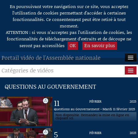
En poursuivant votre navigation sur ce site, vous acceptez
Aller au contenu
l’utilisation de cookies permettant d'accéder à certaines
fonctionnalités. Ce consentement peut être retiré à tout
moment.
ATTENTION : si vous n’acceptez pas l’utilisation de cookies, les
fonctionnalités de téléchargement d’extraits et de découpe ne
OK
En savoir plus
seront pas accessibles
Portail vidéo de l'Assemblée nationale
Catégories de vidéos
ACCUEIL
EN DIRECT
Séance publique
QUESTIONS AU GOUVERNEMENT
À LA DEMANDE
Questions au Gouvernement
11
FÉVRIER
2025
RECHERCHE
Commissions
Questions au Gouvernement - Mardi 11 février 2025
Non disponible. Demandez la mise en ligne en
cliquant ici.
AIDE À LA DÉCOUPE
Présidence
DE VIDÉOS
5
FÉVRIER
2025
Évènements