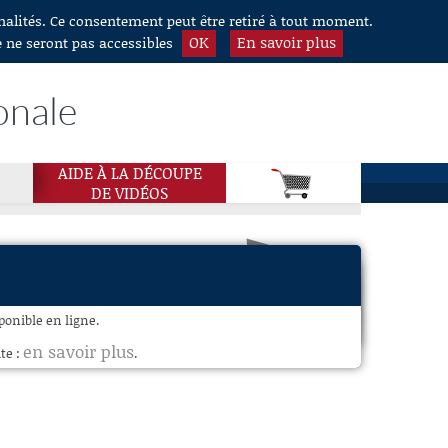
nnalités. Ce consentement peut être retiré à tout moment.
OK
En savoir plus
e ne seront pas accessibles
onale
AIDE À LA DÉCOUPE
DE VIDÉOS
ponible en ligne.
en savoir plus
te :
.