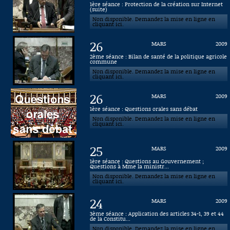
1ère séance : Protection de la création sur Internet
(suite)
Connaissance, Histoire
Non disponible. Demandez la mise en ligne en
cliquant ici.
Autres
26
MARS
2009
2ème séance : Bilan de santé de la politique agricole
commune
Non disponible. Demandez la mise en ligne en
cliquant ici.
26
MARS
2009
1ère séance : Questions orales sans débat
Non disponible. Demandez la mise en ligne en
cliquant ici.
25
MARS
2009
1ère séance : Questions au Gouvernement ;
Questions à Mme la ministr...
Non disponible. Demandez la mise en ligne en
cliquant ici.
24
MARS
2009
3ème séance : Application des articles 34-1, 39 et 44
de la Constitu...
Non disponible. Demandez la mise en ligne en