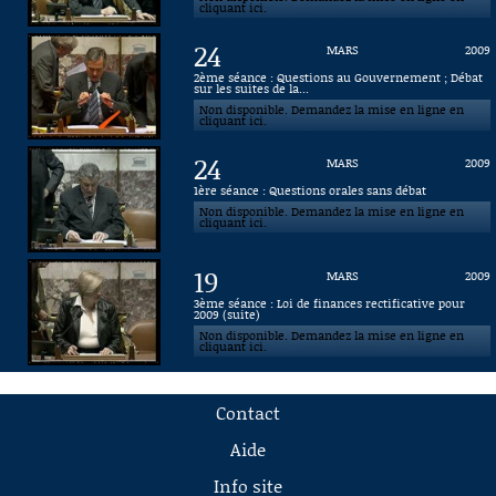
cliquant ici.
24
MARS
2009
2ème séance : Questions au Gouvernement ; Débat
sur les suites de la...
Non disponible. Demandez la mise en ligne en
cliquant ici.
24
MARS
2009
1ère séance : Questions orales sans débat
Non disponible. Demandez la mise en ligne en
cliquant ici.
19
MARS
2009
3ème séance : Loi de finances rectificative pour
2009 (suite)
Non disponible. Demandez la mise en ligne en
cliquant ici.
Contact
Aide
Info site