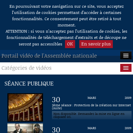
En poursuivant votre navigation sur ce site, vous acceptez
Aller au contenu
l’utilisation de cookies permettant d'accéder à certaines
fonctionnalités. Ce consentement peut être retiré à tout
moment.
ATTENTION : si vous n’acceptez pas l’utilisation de cookies, les
fonctionnalités de téléchargement d’extraits et de découpe ne
OK
En savoir plus
seront pas accessibles
Portail vidéo de l'Assemblée nationale
Catégories de vidéos
ACCUEIL
EN DIRECT
Séance publique
SÉANCE PUBLIQUE
À LA DEMANDE
Questions au Gouvernement
30
MARS
2009
RECHERCHE
Commissions
2ème séance : Protection de la création sur Internet
(suite)
Non disponible. Demandez la mise en ligne en
AIDE À LA DÉCOUPE
Présidence
cliquant ici.
DE VIDÉOS
30
MARS
2009
Évènements