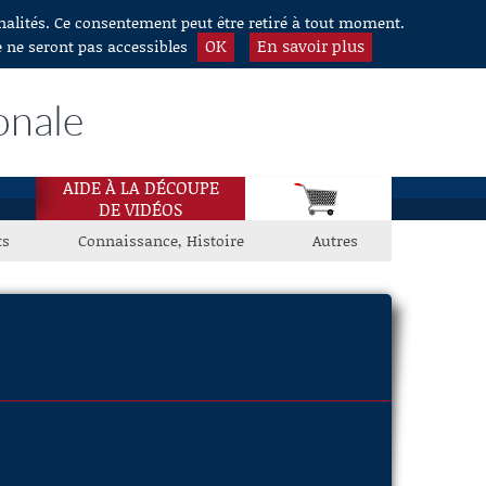
nnalités. Ce consentement peut être retiré à tout moment.
OK
En savoir plus
e ne seront pas accessibles
onale
AIDE À LA DÉCOUPE
DE VIDÉOS
ts
Connaissance, Histoire
Autres