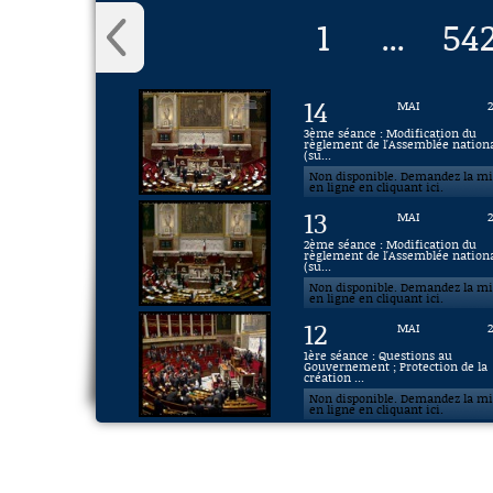
1
54
...
14
MAI
3ème séance : Modification du
règlement de l'Assemblée nation
(su...
Non disponible. Demandez la m
en ligne en cliquant ici.
13
MAI
2ème séance : Modification du
règlement de l'Assemblée nation
(su...
Non disponible. Demandez la m
en ligne en cliquant ici.
12
MAI
1ère séance : Questions au
Gouvernement ; Protection de la
création ...
Non disponible. Demandez la m
en ligne en cliquant ici.