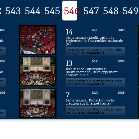
2
543
544
545
546
547
548
549
14
2009
MAI
2009
2ème séance : Modification du
ale
règlement de l'Assemblée nationale
(su...
ise
Non disponible. Demandez la mise
en ligne en cliquant ici.
13
2009
MAI
2009
1ère séance : Questions au
ale
Gouvernement ; Développement
économique d...
ise
Non disponible. Demandez la mise
en ligne en cliquant ici.
7
2009
MAI
2009
2ème séance : Protection de la
création sur Internet (suite)
Non disponible. Demandez la mise
ise
en ligne en cliquant ici.