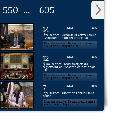
550
605
...
14
MAI
2009
1ère séance : Accords et conventions
; Modification du règlement de ...
Non disponible. Demandez la mise
en ligne en cliquant ici.
12
MAI
2009
2ème séance : Modification du
règlement de l'Assemblée nationale
(su...
Non disponible. Demandez la mise
en ligne en cliquant ici.
7
MAI
2009
1ère séance : Questions orales sans
débat
Non disponible. Demandez la mise
en ligne en cliquant ici.