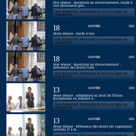
1ère séance : Questions au Gouvernement, Garde à
vue (discussion gén...
Connaissance, Histoire
Non disponible. Demandez la mise en ligne en
cliquant ici.
Autres
18
JANVIER
2011
2ème séance : Garde à vue
Non disponible. Demandez la mise en ligne en
cliquant ici.
18
JANVIER
2011
1ère séance : Questions au Gouvernement ;
Défenseur des droits (vote...
Non disponible. Demandez la mise en ligne en
cliquant ici.
13
JANVIER
2011
3ème séance : Adaptation au droit de l'Union
Européenne en matière d...
Non disponible. Demandez la mise en ligne en
cliquant ici.
13
JANVIER
2011
2ème séance : Défenseur des droits (loi organique)
(articles 27 à la...
Non disponible. Demandez la mise en ligne en