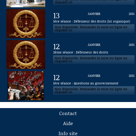
cliquant ici.
13
JANVIER
2011
1ère séance : Défenseur des droits (loi organique)
Non disponible. Demandez la mise en ligne en
cliquant ici.
12
JANVIER
2011
2ème séance : Défenseur des droits
Non disponible. Demandez la mise en ligne en
cliquant ici.
12
JANVIER
2011
1ère séance : Questions au gouvernement
Non disponible. Demandez la mise en ligne en
cliquant ici.
Contact
Aide
Info site