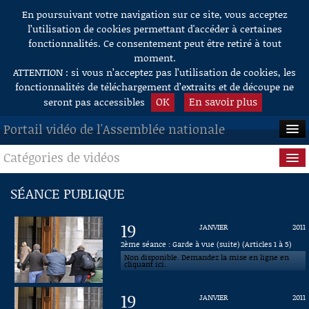
En poursuivant votre navigation sur ce site, vous acceptez
Aller au contenu
l’utilisation de cookies permettant d'accéder à certaines
fonctionnalités. Ce consentement peut être retiré à tout
moment.
ATTENTION : si vous n’acceptez pas l’utilisation de cookies, les
fonctionnalités de téléchargement d’extraits et de découpe ne
OK
En savoir plus
seront pas accessibles
Portail vidéo de l'Assemblée nationale
Catégories de vidéos
ACCUEIL
EN DIRECT
Séance publique
SÉANCE PUBLIQUE
À LA DEMANDE
Questions au Gouvernement
19
JANVIER
2011
RECHERCHE
Commissions
2ème séance : Garde à vue (suite) (Articles 1 à 5)
Non disponible. Demandez la mise en ligne en
cliquant ici.
AIDE À LA DÉCOUPE
Présidence
DE VIDÉOS
19
JANVIER
2011
Évènements