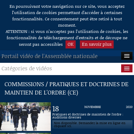
En poursuivant votre navigation sur ce site, vous acceptez
Aller au contenu
l’utilisation de cookies permettant d'accéder à certaines
fonctionnalités. Ce consentement peut être retiré à tout
moment.
ATTENTION : si vous n’acceptez pas l’utilisation de cookies, les
fonctionnalités de téléchargement d’extraits et de découpe ne
OK
En savoir plus
seront pas accessibles
Portail vidéo de l'Assemblée nationale
Catégories de vidéos
ACCUEIL
EN DIRECT
Séance publique
COMMISSIONS / PRATIQUES ET DOCTRINES DE
MAINTIEN DE L'ORDRE (CE)
À LA DEMANDE
Questions au Gouvernement
RECHERCHE
Commissions
18
NOVEMBRE
2020
Pratiques et doctrines de maintien de l’ordre :
AIDE À LA DÉCOUPE
Auditions diverses
Présidence
DE VIDÉOS
Non disponible. Demandez la mise en ligne en
cliquant ici.
Évènements