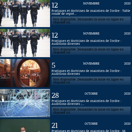
12
NOVEMBRE
2020
Connaissance, Histoire
Pratiques et doctrines de maintien de l’ordre : Table
ronde de repré...
Non disponible. Demandez la mise en ligne en
Autres
cliquant ici.
12
NOVEMBRE
2020
Pratiques et doctrines de maintien de l’ordre :
Auditions diverses
Non disponible. Demandez la mise en ligne en
cliquant ici.
5
NOVEMBRE
2020
Pratiques et doctrines de maintien de l’ordre :
Auditions diverses
Non disponible. Demandez la mise en ligne en
cliquant ici.
28
OCTOBRE
2020
Pratiques et doctrines de maintien de l’ordre :
Auditions diverses ;...
Non disponible. Demandez la mise en ligne en
cliquant ici.
21
OCTOBRE
2020
Pratiques et doctrines de maintien de l'ordre : M.