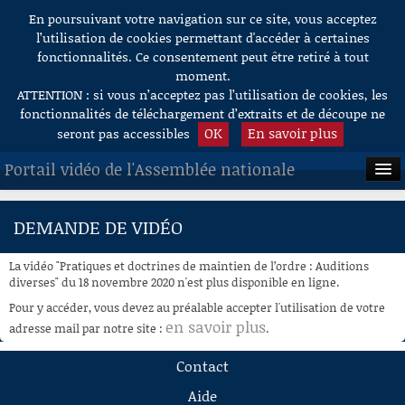
En poursuivant votre navigation sur ce site, vous acceptez
Aller au contenu
l’utilisation de cookies permettant d'accéder à certaines
fonctionnalités. Ce consentement peut être retiré à tout
moment.
ATTENTION : si vous n’acceptez pas l’utilisation de cookies, les
fonctionnalités de téléchargement d’extraits et de découpe ne
OK
En savoir plus
seront pas accessibles
Portail vidéo de l'Assemblée nationale
ACCUEIL
DEMANDE DE VIDÉO
EN DIRECT
La vidéo "Pratiques et doctrines de maintien de l’ordre : Auditions
À LA DEMANDE
diverses" du 18 novembre 2020 n'est plus disponible en ligne.
Pour y accéder, vous devez au préalable accepter l'utilisation de votre
RECHERCHE
en savoir plus
adresse mail par notre site :
.
AIDE À LA DÉCOUPE
Contact
DE VIDÉOS
Aide