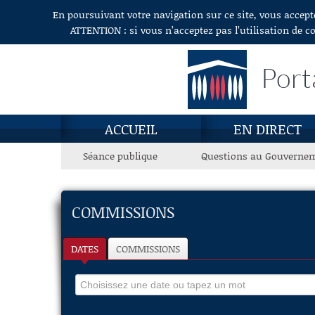
En poursuivant votre navigation sur ce site, vous accept
Aller au contenu
ATTENTION : si vous n’acceptez pas l’utilisation de c
Port
ACCUEIL
EN DIRECT
Séance publique
Questions au Gouverne
COMMISSIONS
DATES
COMMISSIONS