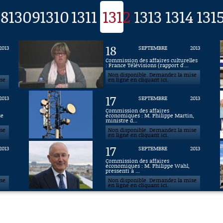
08
1309
1310
1311
1312
1313
1314
131
18
2013
SEPTEMBRE
2013
Commission des affaires culturelles
: France Télévisions (rapport d'...
Non disponible. Demandez la mise
ise
en ligne en cliquant ici.
17
2013
SEPTEMBRE
2013
Commission des affaires
se
économiques : M. Philippe Martin,
ministre d...
ise
Non disponible. Demandez la mise
en ligne en cliquant ici.
17
2013
SEPTEMBRE
2013
Commission des affaires
économiques : M. Philippe Wahl,
pressenti à ...
ise
Non disponible. Demandez la mise
en ligne en cliquant ici.