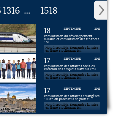
5
1316
1518
...
18
SEPTEMBRE
2013
Commission du développement
durable et commission des finances
: M. ...
Non disponible. Demandez la mise
en ligne en cliquant ici.
17
SEPTEMBRE
2013
Commission des affaires sociales :
Création des emplois d'avenir (mi...
Non disponible. Demandez la mise
en ligne en cliquant ici.
17
SEPTEMBRE
2013
Commission des affaires étrangères
: Bilan du processus de paix au P...
Non disponible. Demandez la mise
en ligne en cliquant ici.