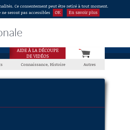
nnalités. Ce consentement peut être retiré à tout moment.
OK
En savoir plus
e ne seront pas accessibles
onale
AIDE À LA DÉCOUPE
DE VIDÉOS
ts
Connaissance, Histoire
Autres