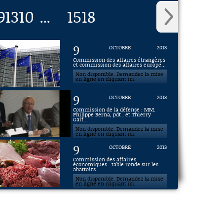
9
1310
1518
...
9
OCTOBRE
2013
Commission des affaires étrangères
et commission des affaires europé...
Non disponible. Demandez la mise
en ligne en cliquant ici.
9
OCTOBRE
2013
Commission de la défense : MM.
Philippe Berna, pdt , et Thierry
Gaif...
Non disponible. Demandez la mise
en ligne en cliquant ici.
9
OCTOBRE
2013
Commission des affaires
économiques : table ronde sur les
abattoirs
Non disponible. Demandez la mise
en ligne en cliquant ici.