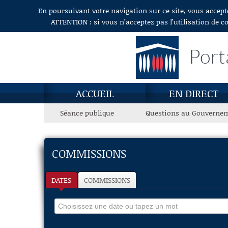
En poursuivant votre navigation sur ce site, vous accept
Aller au contenu
ATTENTION : si vous n’acceptez pas l’utilisation de c
Port
ACCUEIL
EN DIRECT
Séance publique
Questions au Gouverne
COMMISSIONS
DATES
COMMISSIONS