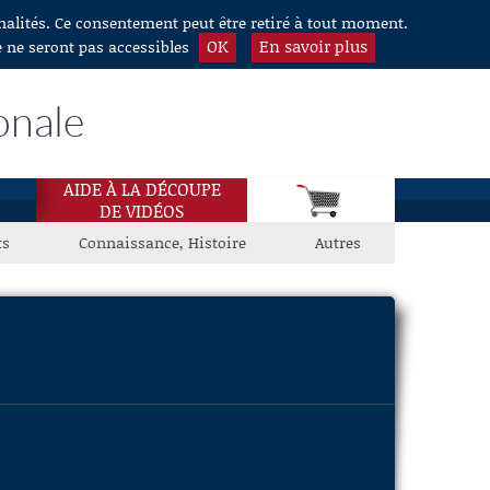
nnalités. Ce consentement peut être retiré à tout moment.
OK
En savoir plus
e ne seront pas accessibles
onale
AIDE À LA DÉCOUPE
DE VIDÉOS
ts
Connaissance, Histoire
Autres