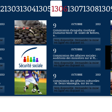
02
1303
1304
1305
1306
1307
1308
130
9
2013
OCTOBRE
2013
Commission d'enquête Goodyear
d'Amiens-Nord : M. Gilles de Robien,
a...
ise
Non disponible. Demandez la mise
en ligne en cliquant ici.
9
2013
OCTOBRE
2013
Commission des affaires sociales :
y,
Auditions des ministres sur le PL...
Non disponible. Demandez la mise
ise
en ligne en cliquant ici.
9
2013
OCTOBRE
2013
Commission des affaires culturelles
)
: M. Denis Masseglia, sur les re...
ise
Non disponible. Demandez la mise
en ligne en cliquant ici.