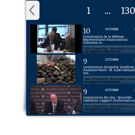
1
13
...
10
OCTOBRE
Commission de la défense :
Représentants d’associations
d’anciens co...
Non disponible. Demandez la m
en ligne en cliquant ici.
9
OCTOBRE
Commission d'enquête Goodyear
d'Amiens-Nord : M. Gilles Demaill
ma...
Non disponible. Demandez la m
en ligne en cliquant ici.
9
OCTOBRE
Commission des lois : Nouvelle-
Calédonie (rapport d'information
Non disponible. Demandez la m
en ligne en cliquant ici.