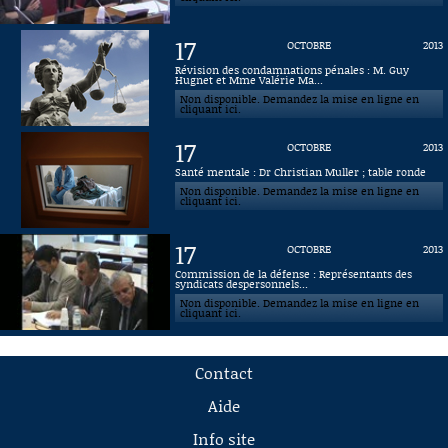
17
OCTOBRE
2013
Révision des condamnations pénales : M. Guy
Hugnet et Mme Valérie Ma...
Non disponible. Demandez la mise en ligne en
cliquant ici.
17
OCTOBRE
2013
Santé mentale : Dr Christian Muller ; table ronde
Non disponible. Demandez la mise en ligne en
cliquant ici.
17
OCTOBRE
2013
Commission de la défense : Représentants des
syndicats despersonnels...
Non disponible. Demandez la mise en ligne en
cliquant ici.
Contact
Aide
Info site