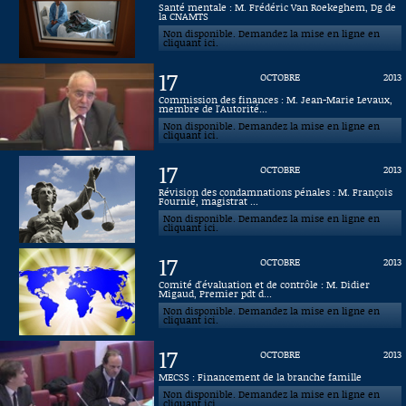
Santé mentale : M. Frédéric Van Roekeghem, Dg de
la CNAMTS
Connaissance, Histoire
Non disponible. Demandez la mise en ligne en
cliquant ici.
Autres
17
OCTOBRE
2013
Commission des finances : M. Jean-Marie Levaux,
membre de l'Autorité...
Non disponible. Demandez la mise en ligne en
cliquant ici.
17
OCTOBRE
2013
Révision des condamnations pénales : M. François
Fournié, magistrat ...
Non disponible. Demandez la mise en ligne en
cliquant ici.
17
OCTOBRE
2013
Comité d'évaluation et de contrôle : M. Didier
Migaud, Premier pdt d...
Non disponible. Demandez la mise en ligne en
cliquant ici.
17
OCTOBRE
2013
MECSS : Financement de la branche famille
Non disponible. Demandez la mise en ligne en
cliquant ici.