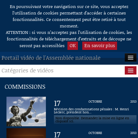
En poursuivant votre navigation sur ce site, vous acceptez
Aller au contenu
l’utilisation de cookies permettant d'accéder à certaines
fonctionnalités. Ce consentement peut être retiré à tout
moment.
ATTENTION : si vous n’acceptez pas l’utilisation de cookies, les
fonctionnalités de téléchargement d’extraits et de découpe ne
OK
En savoir plus
seront pas accessibles
Portail vidéo de l'Assemblée nationale
Catégories de vidéos
ACCUEIL
EN DIRECT
Séance publique
COMMISSIONS
À LA DEMANDE
Questions au Gouvernement
17
OCTOBRE
2013
RECHERCHE
Commissions
Révision des condamnations pénales : M. Henri
Leclerc, président hon...
Non disponible. Demandez la mise en ligne en
AIDE À LA DÉCOUPE
Présidence
cliquant ici.
DE VIDÉOS
17
OCTOBRE
2013
Évènements