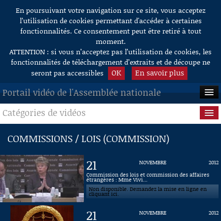
En poursuivant votre navigation sur ce site, vous acceptez
Aller au contenu
l’utilisation de cookies permettant d'accéder à certaines
fonctionnalités. Ce consentement peut être retiré à tout
moment.
ATTENTION : si vous n’acceptez pas l’utilisation de cookies, les
fonctionnalités de téléchargement d’extraits et de découpe ne
OK
En savoir plus
seront pas accessibles
Portail vidéo de l'Assemblée nationale
Catégories de vidéos
ACCUEIL
EN DIRECT
Séance publique
COMMISSIONS / LOIS (COMMISSION)
À LA DEMANDE
Questions au Gouvernement
21
NOVEMBRE
2012
RECHERCHE
Commissions
Commission des lois et commission des affaires
étrangères : Mme Vivi...
Non disponible. Demandez la mise en ligne en
AIDE À LA DÉCOUPE
Présidence
cliquant ici.
DE VIDÉOS
21
NOVEMBRE
2012
Évènements