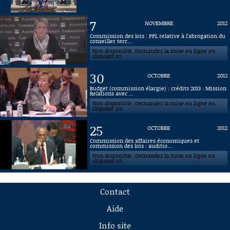
7
NOVEMBRE
2012
Commission des lois : PPL relative à l'abrogation du
conseiller terr...
Non disponible. Demandez la mise en ligne en
cliquant ici.
30
OCTOBRE
2012
Budget (commission élargie) : crédits 2013 : Mission
Relations avec ...
Non disponible. Demandez la mise en ligne en
cliquant ici.
25
OCTOBRE
2012
Commission des affaires économiques et
commission des lois : auditio...
Non disponible. Demandez la mise en ligne en
cliquant ici.
Contact
Aide
Info site