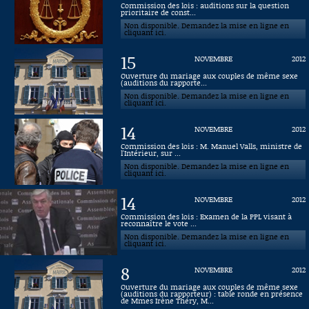
Commission des lois : auditions sur la question
prioritaire de const...
Connaissance, Histoire
Non disponible. Demandez la mise en ligne en
cliquant ici.
Autres
15
NOVEMBRE
2012
Ouverture du mariage aux couples de même sexe
(auditions du rapporte...
Non disponible. Demandez la mise en ligne en
cliquant ici.
14
NOVEMBRE
2012
Commission des lois : M. Manuel Valls, ministre de
l'Intérieur, sur ...
Non disponible. Demandez la mise en ligne en
cliquant ici.
14
NOVEMBRE
2012
Commission des lois : Examen de la PPL visant à
reconnaître le vote ...
Non disponible. Demandez la mise en ligne en
cliquant ici.
8
NOVEMBRE
2012
Ouverture du mariage aux couples de même sexe
(auditions du rapporteur) : table ronde en présence
de Mmes Irène Théry, M...