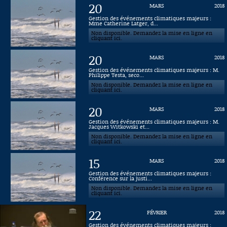
20
MARS
2018
Connaissance, Histoire
Gestion des événements climatiques majeurs :
Mme Catherine Latger, d...
Non disponible. Demandez la mise en ligne en
Autres
cliquant ici.
20
MARS
2018
Gestion des événements climatiques majeurs : M.
Philippe Testa, seco...
Non disponible. Demandez la mise en ligne en
cliquant ici.
20
MARS
2018
Gestion des événements climatiques majeurs : M.
Jacques Witkowski et...
Non disponible. Demandez la mise en ligne en
cliquant ici.
15
MARS
2018
Gestion des événements climatiques majeurs :
Conférence sur la justi...
Non disponible. Demandez la mise en ligne en
cliquant ici.
22
FÉVRIER
2018
Gestion des événements climatiques majeurs :