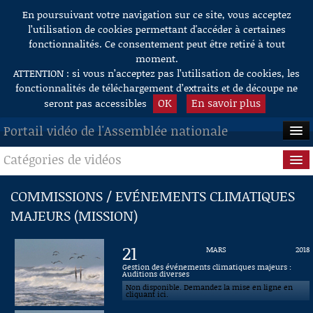
En poursuivant votre navigation sur ce site, vous acceptez
Aller au contenu
l’utilisation de cookies permettant d'accéder à certaines
fonctionnalités. Ce consentement peut être retiré à tout
moment.
ATTENTION : si vous n’acceptez pas l’utilisation de cookies, les
fonctionnalités de téléchargement d’extraits et de découpe ne
OK
En savoir plus
seront pas accessibles
Portail vidéo de l'Assemblée nationale
Catégories de vidéos
ACCUEIL
EN DIRECT
Séance publique
COMMISSIONS / EVÉNEMENTS CLIMATIQUES
MAJEURS (MISSION)
À LA DEMANDE
Questions au Gouvernement
RECHERCHE
Commissions
21
MARS
2018
Gestion des événements climatiques majeurs :
AIDE À LA DÉCOUPE
Auditions diverses
Présidence
DE VIDÉOS
Non disponible. Demandez la mise en ligne en
cliquant ici.
Évènements