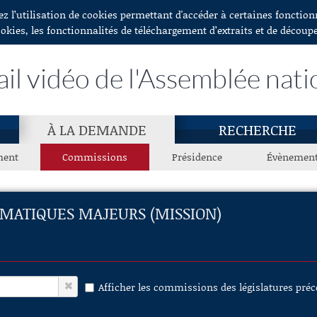
ez l’utilisation de cookies permettant d'accéder à certaines fonctio
ookies, les fonctionnalités de téléchargement d’extraits et de découp
ail vidéo de l'Assemblée nati
À LA DEMANDE
RECHERCHE
ment
Commissions
Présidence
Évènemen
MATIQUES MAJEURS (MISSION)
Afficher les commissions des législatures pré