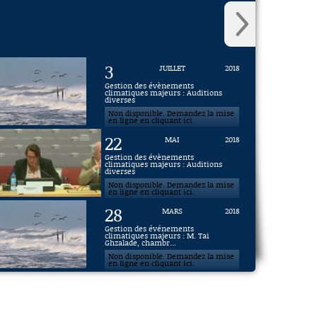
3
JUILLET
2018
Gestion des évènements
climatiques majeurs : Auditions
diverses
Non disponible. Demandez la mise
en ligne en cliquant ici.
22
MAI
2018
Gestion des évènements
climatiques majeurs : Auditions
diverses
Non disponible. Demandez la mise
en ligne en cliquant ici.
28
MARS
2018
Gestion des événements
climatiques majeurs : M. Tai
Ghzalade, chambr...
Non disponible. Demandez la mise
en ligne en cliquant ici.