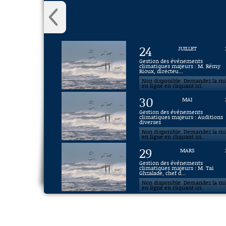
24
JUILLET
Gestion des événements
climatiques majeurs : M. Rémy
Rioux, directeu...
Non disponible. Demandez la m
en ligne en cliquant ici.
30
MAI
Gestion des événements
climatiques majeurs : Auditions
diverses
Non disponible. Demandez la m
en ligne en cliquant ici.
29
MARS
Gestion des événements
climatiques majeurs : M. Tai
Ghzalade, chef d...
Non disponible. Demandez la m
en ligne en cliquant ici.