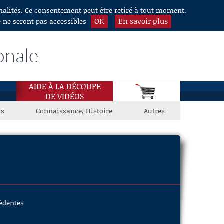
nnalités. Ce consentement peut être retiré à tout moment.
OK
En savoir plus
e ne seront pas accessibles
onale
AIDE À LA DÉCOUPE
DE VIDÉOS
ts
Connaissance, Histoire
Autres
cédentes