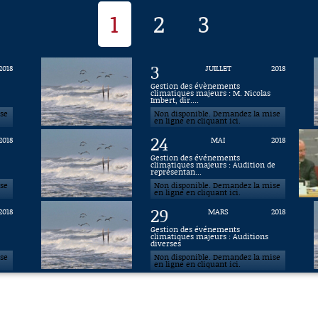
1
2
3
3
2018
JUILLET
2018
Gestion des évènements
climatiques majeurs : M. Nicolas
Imbert, dir....
ise
Non disponible. Demandez la mise
en ligne en cliquant ici.
24
2018
MAI
2018
Gestion des événements
climatiques majeurs : Audition de
représentan...
ise
Non disponible. Demandez la mise
en ligne en cliquant ici.
29
2018
MARS
2018
Gestion des événements
climatiques majeurs : Auditions
diverses
ise
Non disponible. Demandez la mise
en ligne en cliquant ici.