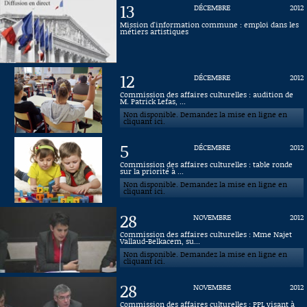
13
DÉCEMBRE
2012
Connaissance, Histoire
Mission d'information commune : emploi dans les
métiers artistiques
Autres
12
DÉCEMBRE
2012
Commission des affaires culturelles : audition de
M. Patrick Lefas, ...
Non disponible. Demandez la mise en ligne en
cliquant ici.
5
DÉCEMBRE
2012
Commission des affaires culturelles : table ronde
sur la priorité à ...
Non disponible. Demandez la mise en ligne en
cliquant ici.
28
NOVEMBRE
2012
Commission des affaires culturelles : Mme Najet
Vallaud-Belkacem, su...
Non disponible. Demandez la mise en ligne en
cliquant ici.
28
NOVEMBRE
2012
Commission des affaires culturelles : PPL visant à