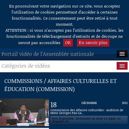
En poursuivant votre navigation sur ce site, vous acceptez
Aller au contenu
l’utilisation de cookies permettant d'accéder à certaines
fonctionnalités. Ce consentement peut être retiré à tout
moment.
ATTENTION : si vous n’acceptez pas l’utilisation de cookies, les
fonctionnalités de téléchargement d’extraits et de découpe ne
OK
En savoir plus
seront pas accessibles
Portail vidéo de l'Assemblée nationale
Catégories de vidéos
ACCUEIL
EN DIRECT
Séance publique
COMMISSIONS / AFFAIRES CULTURELLES ET
ÉDUCATION (COMMISSION)
À LA DEMANDE
Questions au Gouvernement
RECHERCHE
Commissions
18
DÉCEMBRE
2012
Commission des affaires culturelles : audition de
AIDE À LA DÉCOUPE
Mme Georges Pau-La...
Présidence
DE VIDÉOS
Non disponible. Demandez la mise en ligne en
cliquant ici.
Évènements