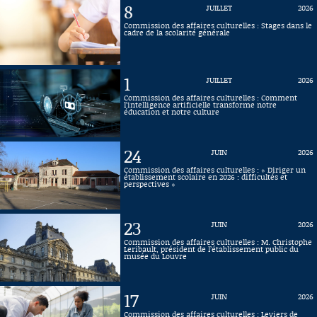
8
JUILLET
2026
Connaissance, Histoire
Commission des affaires culturelles : Stages dans le
cadre de la scolarité générale
Autres
1
JUILLET
2026
Commission des affaires culturelles : Comment
l’intelligence artificielle transforme notre
éducation et notre culture
24
JUIN
2026
Commission des affaires culturelles : « Diriger un
établissement scolaire en 2026 : difficultés et
perspectives »
23
JUIN
2026
Commission des affaires culturelles : M. Christophe
Leribault, président de l’établissement public du
musée du Louvre
17
JUIN
2026
Commission des affaires culturelles : Leviers de