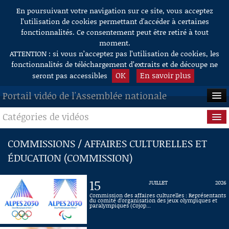
En poursuivant votre navigation sur ce site, vous acceptez
Aller au contenu
l’utilisation de cookies permettant d'accéder à certaines
fonctionnalités. Ce consentement peut être retiré à tout
moment.
ATTENTION : si vous n’acceptez pas l’utilisation de cookies, les
fonctionnalités de téléchargement d’extraits et de découpe ne
OK
En savoir plus
seront pas accessibles
Portail vidéo de l'Assemblée nationale
Catégories de vidéos
ACCUEIL
EN DIRECT
Séance publique
COMMISSIONS / AFFAIRES CULTURELLES ET
ÉDUCATION (COMMISSION)
À LA DEMANDE
Questions au Gouvernement
RECHERCHE
Commissions
15
JUILLET
2026
Commission des affaires culturelles : Représentants
AIDE À LA DÉCOUPE
du comité d’organisation des jeux olympiques et
Présidence
paralympiques (Cojop...
DE VIDÉOS
Évènements