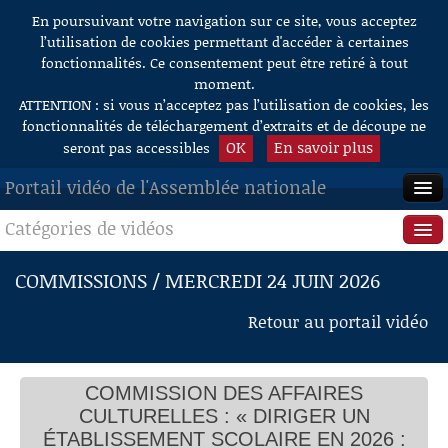
En poursuivant votre navigation sur ce site, vous acceptez
Aller au contenu
l’utilisation de cookies permettant d'accéder à certaines
fonctionnalités. Ce consentement peut être retiré à tout
moment.
ATTENTION : si vous n’acceptez pas l’utilisation de cookies, les
fonctionnalités de téléchargement d’extraits et de découpe ne
OK
En savoir plus
seront pas accessibles
Portail vidéo de l'Assemblée nationale
Catégories de vidéos
ACCUEIL
EN DIRECT
Séance publique
COMMISSIONS / MERCREDI 24 JUIN 2026
À LA DEMANDE
Questions au Gouvernement
Retour au portail vidéo
RECHERCHE
Commissions
Table ronde sur le thème « Diriger un
établissement scolaire en 2026 : difficultés et
AIDE À LA DÉCOUPE
COMMISSION DES AFFAIRES
perspectives » réunissant des représentants des
Présidence
DE VIDÉOS
syndicats de l'éducation nationale
CULTURELLES : « DIRIGER UN
M. Alexandre Portier, président
Évènements
ÉTABLISSEMENT SCOLAIRE EN 2026 :
M. Bruno Bobkiewicz, secrétaire général du Syndicat