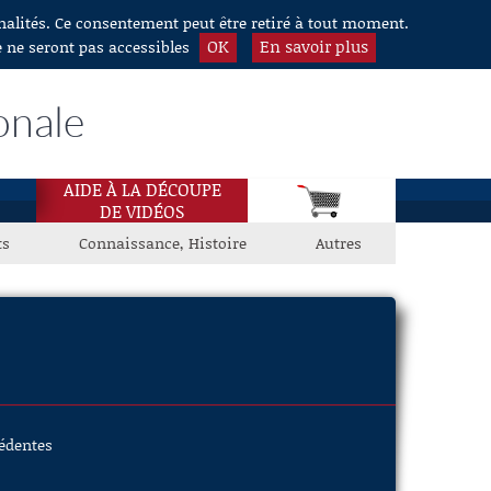
nnalités. Ce consentement peut être retiré à tout moment.
OK
En savoir plus
e ne seront pas accessibles
onale
AIDE À LA DÉCOUPE
DE VIDÉOS
ts
Connaissance, Histoire
Autres
cédentes