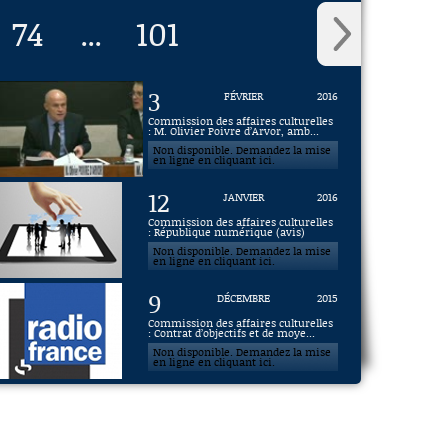
74
101
...
3
FÉVRIER
2016
Commission des affaires culturelles
: M. Olivier Poivre d’Arvor, amb...
Non disponible. Demandez la mise
en ligne en cliquant ici.
12
JANVIER
2016
Commission des affaires culturelles
: République numérique (avis)
Non disponible. Demandez la mise
en ligne en cliquant ici.
9
DÉCEMBRE
2015
Commission des affaires culturelles
: Contrat d’objectifs et de moye...
Non disponible. Demandez la mise
en ligne en cliquant ici.