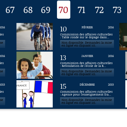
67
68
69
70
71
72
73
10
2016
FÉVRIER
2016
les
Commission des affaires culturelles
.
: Table ronde sur le dopage dans...
ise
Non disponible. Demandez la mise
en ligne en cliquant ici.
13
2016
JANVIER
2016
les
Commission des affaires culturelles
: Refondation de l'école de la R...
ise
Non disponible. Demandez la mise
en ligne en cliquant ici.
15
2015
DÉCEMBRE
2015
les
Commission des affaires culturelles
: Agence pour l'enseignement fra...
ise
Non disponible. Demandez la mise
en ligne en cliquant ici.