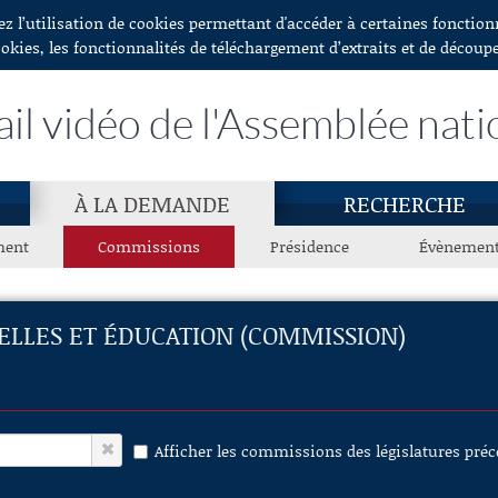
ez l’utilisation de cookies permettant d'accéder à certaines fonctio
ookies, les fonctionnalités de téléchargement d’extraits et de découp
ail vidéo de l'Assemblée nati
À LA DEMANDE
RECHERCHE
ment
Commissions
Présidence
Évènemen
ELLES ET ÉDUCATION (COMMISSION)
Afficher les commissions des législatures pré