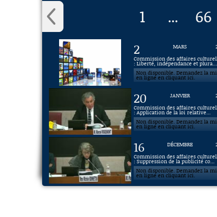
1
66
...
2
MARS
Commission des affaires culturel
: Liberté, indépendance et plura..
Non disponible. Demandez la m
en ligne en cliquant ici.
20
JANVIER
Commission des affaires culturel
: Application de la loi relative...
Non disponible. Demandez la m
en ligne en cliquant ici.
16
DÉCEMBRE
Commission des affaires culturel
: Suppression de la publicité co...
Non disponible. Demandez la m
en ligne en cliquant ici.