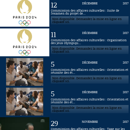
12
DÉCEMBRE
2017
Connaissance, Histoire
Commission des affaires culturelles : Suite de
l’examen du projet de...
Non disponible. Demandez la mise en ligne en
Autres
cliquant ici.
11
DÉCEMBRE
2017
Commission des affaires culturelles : Organisation
des jeux Olympiqu...
Non disponible. Demandez la mise en ligne en
cliquant ici.
5
DÉCEMBRE
2017
Commission des affaires culturelles : Orientation et
réussite des ét...
Non disponible. Demandez la mise en ligne en
cliquant ici.
5
DÉCEMBRE
2017
Commission des affaires culturelles : Orientation et
réussite des ét...
Non disponible. Demandez la mise en ligne en
cliquant ici.
29
NOVEMBRE
2017
Commission des affaires culturelles : Taxe sur les