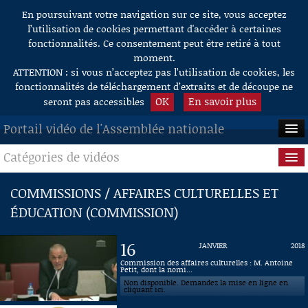
En poursuivant votre navigation sur ce site, vous acceptez
Aller au contenu
l’utilisation de cookies permettant d'accéder à certaines
fonctionnalités. Ce consentement peut être retiré à tout
moment.
ATTENTION : si vous n’acceptez pas l’utilisation de cookies, les
fonctionnalités de téléchargement d’extraits et de découpe ne
OK
En savoir plus
seront pas accessibles
Portail vidéo de l'Assemblée nationale
Catégories de vidéos
ACCUEIL
EN DIRECT
Séance publique
COMMISSIONS / AFFAIRES CULTURELLES ET
ÉDUCATION (COMMISSION)
À LA DEMANDE
Questions au Gouvernement
RECHERCHE
Commissions
16
JANVIER
2018
Commission des affaires culturelles : M. Antoine
AIDE À LA DÉCOUPE
Petit, dont la nomi...
Présidence
DE VIDÉOS
Non disponible. Demandez la mise en ligne en
cliquant ici.
Évènements