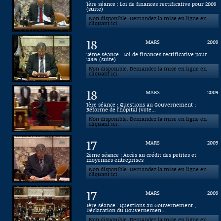
1ère séance : Loi de finances rectificative pour 2009
(suite)
Connaissance, Histoire
Non disponible. Demandez la mise en ligne en
cliquant ici.
Autres
18
MARS
2009
2ème séance : Loi de finances rectificative pour
2009 (suite)
Non disponible. Demandez la mise en ligne en
cliquant ici.
18
MARS
2009
1ère séance : Questions au Gouvernement ;
Réforme de l'hôpital (vote...
Non disponible. Demandez la mise en ligne en
cliquant ici.
17
MARS
2009
2ème séance : Accès au crédit des petites et
moyennes entreprises
Non disponible. Demandez la mise en ligne en
cliquant ici.
17
MARS
2009
1ère séance : Questions au Gouvernement ;
Déclaration du Gouvernemen...
Non disponible. Demandez la mise en ligne en