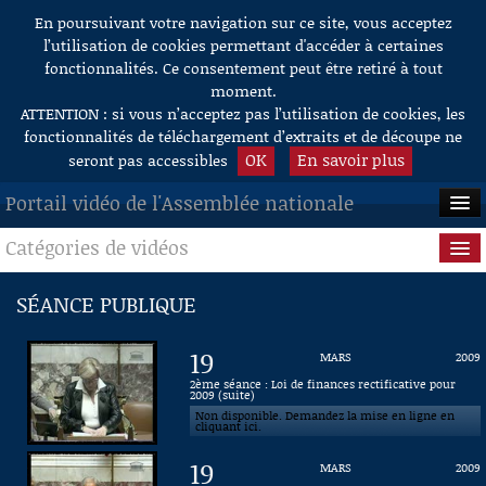
En poursuivant votre navigation sur ce site, vous acceptez
Aller au contenu
l’utilisation de cookies permettant d'accéder à certaines
fonctionnalités. Ce consentement peut être retiré à tout
moment.
ATTENTION : si vous n’acceptez pas l’utilisation de cookies, les
fonctionnalités de téléchargement d’extraits et de découpe ne
OK
En savoir plus
seront pas accessibles
Portail vidéo de l'Assemblée nationale
Catégories de vidéos
ACCUEIL
EN DIRECT
Séance publique
SÉANCE PUBLIQUE
À LA DEMANDE
Questions au Gouvernement
19
MARS
2009
RECHERCHE
Commissions
2ème séance : Loi de finances rectificative pour
2009 (suite)
Non disponible. Demandez la mise en ligne en
AIDE À LA DÉCOUPE
Présidence
cliquant ici.
DE VIDÉOS
19
MARS
2009
Évènements