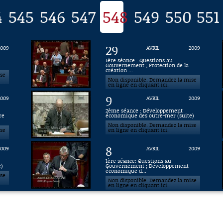
4
545
546
547
548
549
550
551
29
2009
AVRIL
2009
1ère séance : Questions au
Gouvernement ; Protection de la
création ...
ise
Non disponible. Demandez la mise
en ligne en cliquant ici.
9
2009
AVRIL
2009
2ème séance : Développement
re
économique des outre-mer (suite)
Non disponible. Demandez la mise
ise
en ligne en cliquant ici.
8
2009
AVRIL
2009
1ère séance: Questions au
e)
Gouvernement ; Développement
économique d...
ise
Non disponible. Demandez la mise
en ligne en cliquant ici.