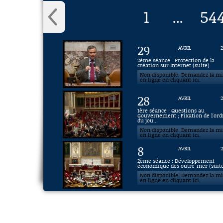
1
54
...
29
AVRIL
2ème séance : Protection de la
création sur Internet (suite)
Non disponible. Demandez la m
en ligne en cliquant ici.
28
AVRIL
1ère séance : Questions au
Gouvernement ; Fixation de l'ord
du jou...
Non disponible. Demandez la m
en ligne en cliquant ici.
8
AVRIL
2ème séance : Développement
économique des outre-mer (suit
Non disponible. Demandez la m
en ligne en cliquant ici.