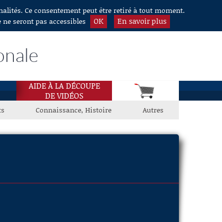
nnalités. Ce consentement peut être retiré à tout moment.
OK
En savoir plus
e ne seront pas accessibles
onale
AIDE À LA DÉCOUPE
DE VIDÉOS
ts
Connaissance, Histoire
Autres