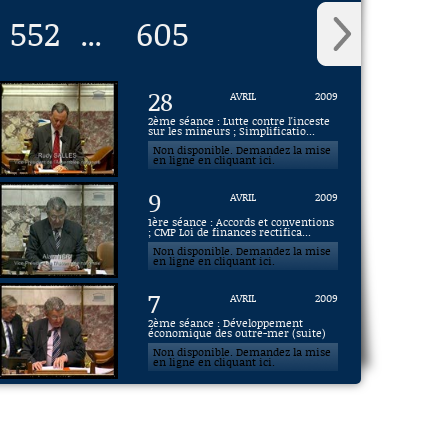
552
605
...
28
AVRIL
2009
2ème séance : Lutte contre l'inceste
sur les mineurs ; Simplificatio...
Non disponible. Demandez la mise
en ligne en cliquant ici.
9
AVRIL
2009
1ère séance : Accords et conventions
; CMP Loi de finances rectifica...
Non disponible. Demandez la mise
en ligne en cliquant ici.
7
AVRIL
2009
2ème séance : Développement
économique des outre-mer (suite)
Non disponible. Demandez la mise
en ligne en cliquant ici.