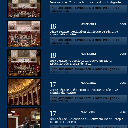
1ère séance : Droit de finir sa vie dans la dignité
Non disponible. Demandez la mise en ligne en
Connaissance, Histoire
cliquant ici.
Autres
18
NOVEMBRE
2009
2ème séance : Réduction du risque de récidive
criminelle (suite)
Non disponible. Demandez la mise en ligne en
cliquant ici.
18
NOVEMBRE
2009
1ère séance : Questions au Gouvernement ;
Réduction du risque de réc...
Non disponible. Demandez la mise en ligne en
cliquant ici.
17
NOVEMBRE
2009
2ème séance : Réduction du risque de récidive
criminelle (suite)
Non disponible. Demandez la mise en ligne en
cliquant ici.
17
NOVEMBRE
2009
1ère séance : Questions au Gouvernement ; Projet
de loi de finances ...
Non disponible. Demandez la mise en ligne en