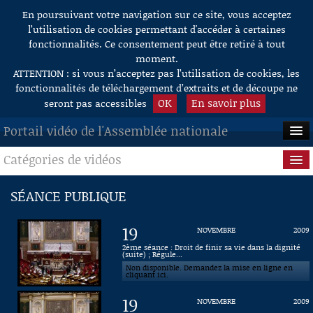
En poursuivant votre navigation sur ce site, vous acceptez
Aller au contenu
l’utilisation de cookies permettant d'accéder à certaines
fonctionnalités. Ce consentement peut être retiré à tout
moment.
ATTENTION : si vous n’acceptez pas l’utilisation de cookies, les
fonctionnalités de téléchargement d’extraits et de découpe ne
OK
En savoir plus
seront pas accessibles
Portail vidéo de l'Assemblée nationale
Catégories de vidéos
ACCUEIL
EN DIRECT
Séance publique
SÉANCE PUBLIQUE
À LA DEMANDE
Questions au Gouvernement
19
NOVEMBRE
2009
RECHERCHE
Commissions
2ème séance : Droit de finir sa vie dans la dignité
(suite) ; Régule...
Non disponible. Demandez la mise en ligne en
AIDE À LA DÉCOUPE
Présidence
cliquant ici.
DE VIDÉOS
19
NOVEMBRE
2009
Évènements