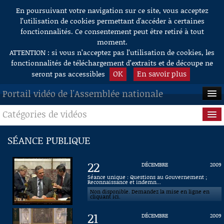
En poursuivant votre navigation sur ce site, vous acceptez
Aller au contenu
l’utilisation de cookies permettant d'accéder à certaines
fonctionnalités. Ce consentement peut être retiré à tout
moment.
ATTENTION : si vous n’acceptez pas l’utilisation de cookies, les
fonctionnalités de téléchargement d’extraits et de découpe ne
OK
En savoir plus
seront pas accessibles
Portail vidéo de l'Assemblée nationale
Catégories de vidéos
ACCUEIL
EN DIRECT
Séance publique
SÉANCE PUBLIQUE
À LA DEMANDE
Questions au Gouvernement
22
DÉCEMBRE
2009
RECHERCHE
Commissions
Séance unique : Questions au Gouvernement ;
Reconnaissance et indemn...
Non disponible. Demandez la mise en ligne en
AIDE À LA DÉCOUPE
Présidence
cliquant ici.
DE VIDÉOS
21
DÉCEMBRE
2009
Évènements