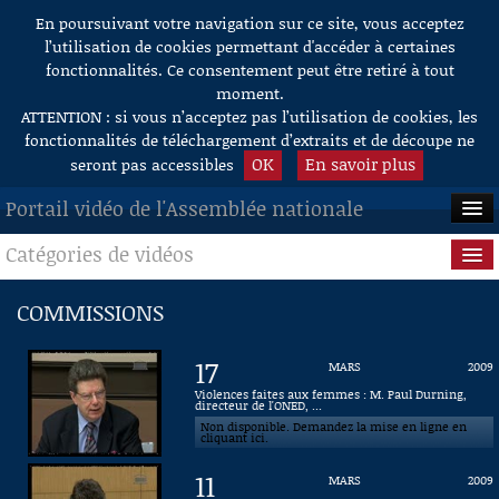
En poursuivant votre navigation sur ce site, vous acceptez
Aller au contenu
l’utilisation de cookies permettant d'accéder à certaines
fonctionnalités. Ce consentement peut être retiré à tout
moment.
ATTENTION : si vous n’acceptez pas l’utilisation de cookies, les
fonctionnalités de téléchargement d’extraits et de découpe ne
OK
En savoir plus
seront pas accessibles
Portail vidéo de l'Assemblée nationale
Catégories de vidéos
ACCUEIL
EN DIRECT
Séance publique
COMMISSIONS
À LA DEMANDE
Questions au Gouvernement
17
MARS
2009
RECHERCHE
Commissions
Violences faites aux femmes : M. Paul Durning,
directeur de l'ONED, ...
Non disponible. Demandez la mise en ligne en
AIDE À LA DÉCOUPE
Présidence
cliquant ici.
DE VIDÉOS
11
MARS
2009
Évènements