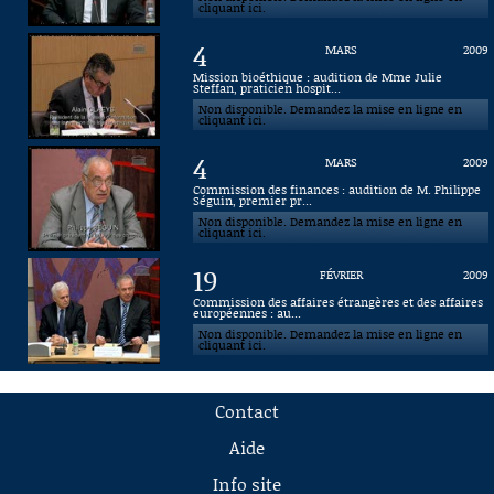
cliquant ici.
4
MARS
2009
Mission bioéthique : audition de Mme Julie
Steffan, praticien hospit...
Non disponible. Demandez la mise en ligne en
cliquant ici.
4
MARS
2009
Commission des finances : audition de M. Philippe
Séguin, premier pr...
Non disponible. Demandez la mise en ligne en
cliquant ici.
19
FÉVRIER
2009
Commission des affaires étrangères et des affaires
européennes : au...
Non disponible. Demandez la mise en ligne en
cliquant ici.
Contact
Aide
Info site