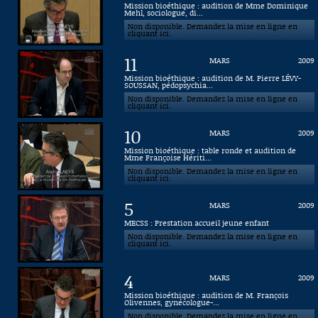
Mission bioéthique : audition de Mme Dominique
Mehl, sociologue, di...
Connaissance, Histoire
Non disponible. Demandez la mise en ligne en
cliquant ici.
Autres
11
MARS
2009
Mission bioéthique : audition de M. Pierre LÉVY-
SOUSSAN, pédopsychia...
Non disponible. Demandez la mise en ligne en
cliquant ici.
10
MARS
2009
Mission bioéthique : table ronde et audition de
Mme Françoise Hériti...
Non disponible. Demandez la mise en ligne en
cliquant ici.
5
MARS
2009
MECSS : Prestation accueil jeune enfant
Non disponible. Demandez la mise en ligne en
cliquant ici.
4
MARS
2009
Mission bioéthique : audition de M. François
Olivennes, gynécologue-...
Non disponible. Demandez la mise en ligne en