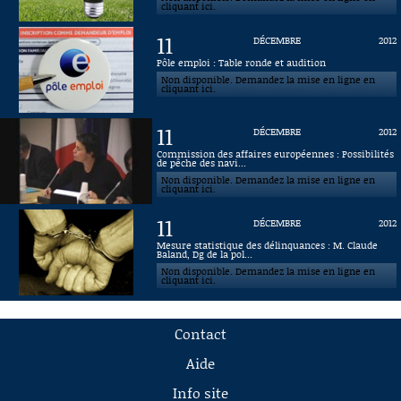
cliquant ici.
11
DÉCEMBRE
2012
Pôle emploi : Table ronde et audition
Non disponible. Demandez la mise en ligne en
cliquant ici.
11
DÉCEMBRE
2012
Commission des affaires européennes : Possibilités
de pêche des navi...
Non disponible. Demandez la mise en ligne en
cliquant ici.
11
DÉCEMBRE
2012
Mesure statistique des délinquances : M. Claude
Baland, Dg de la pol...
Non disponible. Demandez la mise en ligne en
cliquant ici.
Contact
Aide
Info site