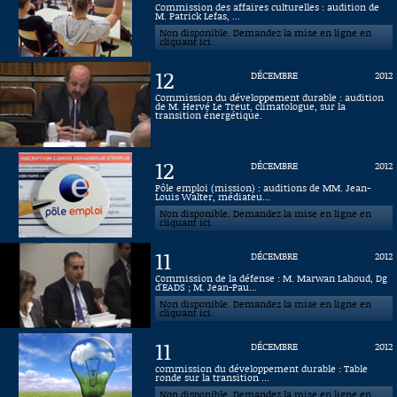
Commission des affaires culturelles : audition de
M. Patrick Lefas, ...
Connaissance, Histoire
Non disponible. Demandez la mise en ligne en
cliquant ici.
Autres
12
DÉCEMBRE
2012
Commission du développement durable : audition
de M. Hervé Le Treut, climatologue, sur la
transition énergétique.
12
DÉCEMBRE
2012
Pôle emploi (mission) : auditions de MM. Jean-
Louis Walter, médiateu...
Non disponible. Demandez la mise en ligne en
cliquant ici.
11
DÉCEMBRE
2012
Commission de la défense : M. Marwan Lahoud, Dg
d'EADS ; M. Jean-Pau...
Non disponible. Demandez la mise en ligne en
cliquant ici.
11
DÉCEMBRE
2012
commission du développement durable : Table
ronde sur la transition ...
Non disponible. Demandez la mise en ligne en