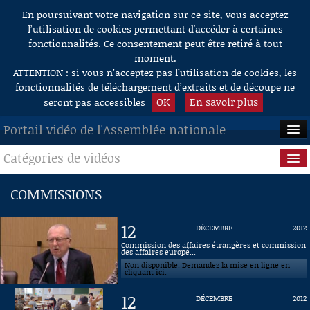
En poursuivant votre navigation sur ce site, vous acceptez
Aller au contenu
l’utilisation de cookies permettant d'accéder à certaines
fonctionnalités. Ce consentement peut être retiré à tout
moment.
ATTENTION : si vous n’acceptez pas l’utilisation de cookies, les
fonctionnalités de téléchargement d’extraits et de découpe ne
OK
En savoir plus
seront pas accessibles
Portail vidéo de l'Assemblée nationale
Catégories de vidéos
ACCUEIL
EN DIRECT
Séance publique
COMMISSIONS
À LA DEMANDE
Questions au Gouvernement
12
DÉCEMBRE
2012
RECHERCHE
Commissions
Commission des affaires étrangères et commission
des affaires europé...
Non disponible. Demandez la mise en ligne en
AIDE À LA DÉCOUPE
Présidence
cliquant ici.
DE VIDÉOS
12
DÉCEMBRE
2012
Évènements