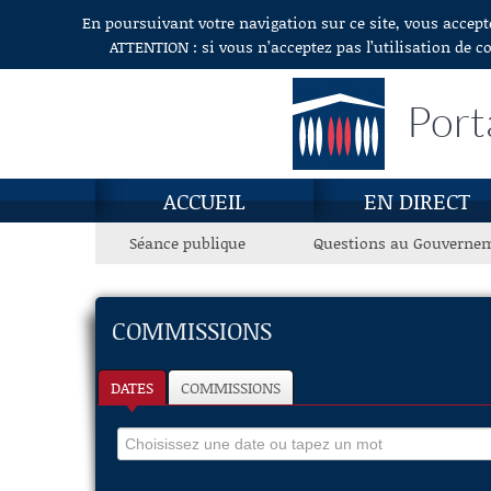
En poursuivant votre navigation sur ce site, vous accept
Aller au contenu
ATTENTION : si vous n’acceptez pas l’utilisation de c
Port
ACCUEIL
EN DIRECT
Séance publique
Questions au Gouverne
COMMISSIONS
DATES
COMMISSIONS