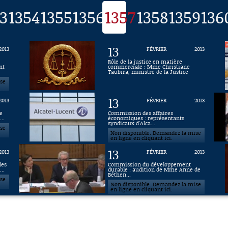
3
1354
1355
1356
1357
1358
1359
136
13
2013
FÉVRIER
2013
Rôle de la justice en matière
nt
commerciale : Mme Christiane
Taubira, ministre de la Justice
ise
13
2013
FÉVRIER
2013
e
Commission des affaires
..
économiques : représentants
syndicaux d'Alca...
ise
Non disponible. Demandez la mise
en ligne en cliquant ici.
13
2013
FÉVRIER
2013
les
Commission du développement
..
durable : audition de Mme Anne de
Béthen...
ise
Non disponible. Demandez la mise
en ligne en cliquant ici.