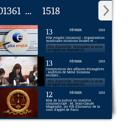
0
1361
1518
...
13
FÉVRIER
2013
Pôle emploi (mission) : Organisation
syndicales missions locales et ...
Non disponible. Demandez la mise
en ligne en cliquant ici.
13
FÉVRIER
2013
Commission des affaires étrangères
: audition de Mme Suzanna
Grubjes...
Non disponible. Demandez la mise
en ligne en cliquant ici.
12
FÉVRIER
2013
Rôle de la justice en matière
commerciale : M. Jean-Claude
Magendie, 1er Pdt d'honneur de la
cour d’appel de Paris