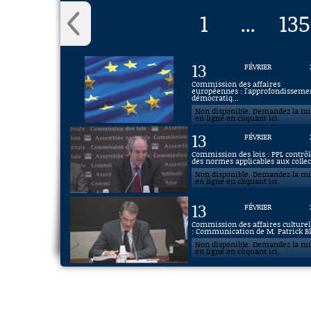
1
135
...
13
FÉVRIER
Commission des affaires
européennes : l'approfondisseme
démocratiq...
Non disponible. Demandez la m
en ligne en cliquant ici.
13
FÉVRIER
Commission des lois : PPL contrôl
des normes applicables aux collec.
Non disponible. Demandez la m
en ligne en cliquant ici.
13
FÉVRIER
Commission des affaires culturel
: Communication de M. Patrick Bl.
Non disponible. Demandez la m
en ligne en cliquant ici.