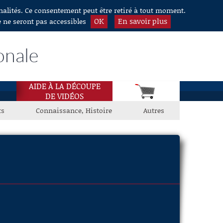
nnalités. Ce consentement peut être retiré à tout moment.
OK
En savoir plus
e ne seront pas accessibles
onale
AIDE À LA DÉCOUPE
DE VIDÉOS
ts
Connaissance, Histoire
Autres