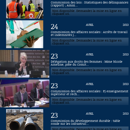
Commission des lois : Statistiques des délinquances
(rapport) ; Amni...
Connaissance, Histoire
Non disponible. Demandez la mise en ligne en
cliquant ici.
Autres
24
AVRIL
2013
Commission des affaires sociales : Arrêts de travail
et indemnités j...
Non disponible. Demandez la mise en ligne en
cliquant ici.
23
AVRIL
2013
Délégation aux droits des femmes : Mme Nicole
Ameline, pdte du Comit...
Non disponible. Demandez la mise en ligne en
cliquant ici.
23
AVRIL
2013
Commission des affaires sociales : Pj enseignement
supérieur et rech...
Non disponible. Demandez la mise en ligne en
cliquant ici.
23
AVRIL
2013
Commission du développement durable : table
ronde sur les infrastruc...
Non disponible. Demandez la mise en ligne en