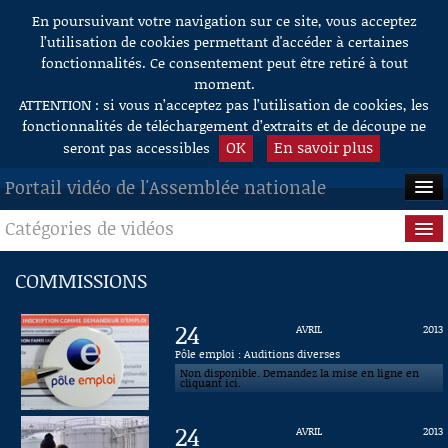
En poursuivant votre navigation sur ce site, vous acceptez
Aller au contenu
l’utilisation de cookies permettant d'accéder à certaines
fonctionnalités. Ce consentement peut être retiré à tout
moment.
ATTENTION : si vous n’acceptez pas l’utilisation de cookies, les
fonctionnalités de téléchargement d’extraits et de découpe ne
OK
En savoir plus
seront pas accessibles
Portail vidéo de l'Assemblée nationale
Catégories de vidéos
ACCUEIL
EN DIRECT
Séance publique
COMMISSIONS
À LA DEMANDE
Questions au Gouvernement
24
AVRIL
2013
RECHERCHE
Commissions
Pôle emploi : Auditions diverses
Non disponible. Demandez la mise en ligne en
cliquant ici.
AIDE À LA DÉCOUPE
Présidence
DE VIDÉOS
24
AVRIL
2013
Évènements