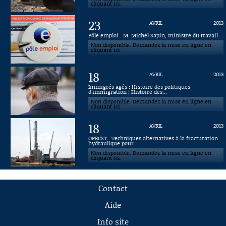
cliquant ici.
23
AVRIL
2013
Pôle emploi : M. Michel Sapin, ministre du travail
Non disponible. Demandez la mise en ligne en
cliquant ici.
18
AVRIL
2013
Immigrés agés : Histoire des politiques
d’immigration ; Histoire des...
Non disponible. Demandez la mise en ligne en
cliquant ici.
18
AVRIL
2013
OPECST : Techniques alternatives à la fracturation
hydraulique pour ...
Non disponible. Demandez la mise en ligne en
cliquant ici.
Contact
Aide
Info site