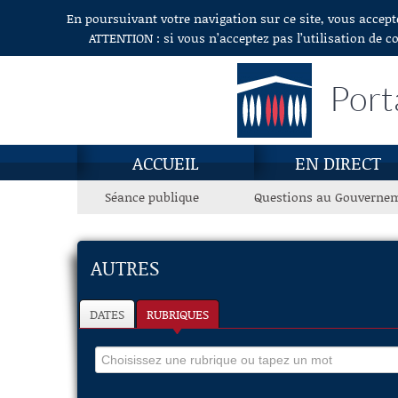
En poursuivant votre navigation sur ce site, vous accept
Aller au contenu
ATTENTION : si vous n’acceptez pas l’utilisation de c
Port
ACCUEIL
EN DIRECT
Séance publique
Questions au Gouverne
AUTRES
DATES
RUBRIQUES