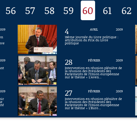
56
57
58
59
60
61
62
4
2009
AVRIL
2009
ion
18ème journée du Livre politique :
attribution du Prix du Livre
euve
politique
28
2009
FÉVRIER
2009
ant
Intervention en réunion plénière de
la réunion des Présidents des
Parlements de l’Union européenne
sur le thème « L’Aven...
27
2009
FÉVRIER
2009
nir
Intervention en réunion plénière de
se
la réunion des Présidents des
ité
Parlements de l’Union européenne
sur le thème « L’Euro...