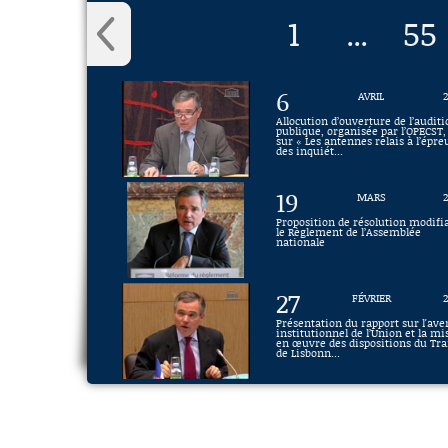
1
55
...
6
AVRIL
Allocution d’ouverture de l’audit
publique, organisée par l’OPECST,
sur « Les antennes relais à l’épr
des inquiét...
19
MARS
Proposition de résolution modifi
le Règlement de l’Assemblée
nationale
27
FÉVRIER
Présentation du rapport sur l'ave
institutionnel de l’Union et la mi
en œuvre des dispositions du Tra
de Lisbonn...