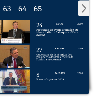
63
64
65
24
MARS
2009
Projection en avant-première du
film « L'Affaire Salengro » d'Yves
Boisset
27
FÉVRIER
2009
Ouverture de la réunion des
Présidents des Parlements de
l’Union européenne
8
JANVIER
2009
Vœux à la presse 2009