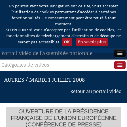
En poursuivant votre navigation sur ce site, vous acceptez
Aller au contenu
l’utilisation de cookies permettant d'accéder à certaines
fonctionnalités. Ce consentement peut être retiré à tout
moment.
ATTENTION : si vous n’acceptez pas l’utilisation de cookies, les
fonctionnalités de téléchargement d’extraits et de découpe ne
OK
En savoir plus
seront pas accessibles
Portail vidéo de l'Assemblée nationale
Catégories de vidéos
ACCUEIL
EN DIRECT
Séance publique
AUTRES / MARDI 1 JUILLET 2008
À LA DEMANDE
Questions au Gouvernement
Retour au portail vidéo
RECHERCHE
Commissions
AIDE À LA DÉCOUPE
OUVERTURE DE LA PRÉSIDENCE
Présidence
DE VIDÉOS
FRANÇAISE DE L'UNION EUROPÉENNE
Évènements
(CONFÉRENCE DE PRESSE)