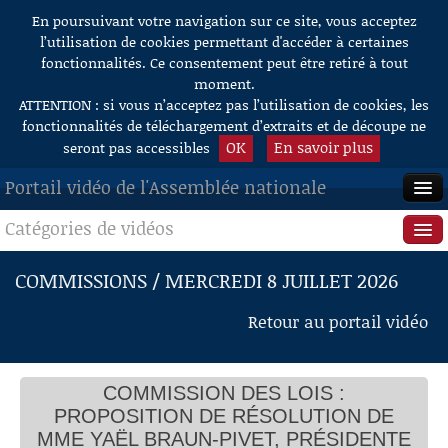
En poursuivant votre navigation sur ce site, vous acceptez
Aller au contenu
l’utilisation de cookies permettant d'accéder à certaines
fonctionnalités. Ce consentement peut être retiré à tout
moment.
ATTENTION : si vous n’acceptez pas l’utilisation de cookies, les
fonctionnalités de téléchargement d’extraits et de découpe ne
OK
En savoir plus
seront pas accessibles
Portail vidéo de l'Assemblée nationale
Catégories de vidéos
ACCUEIL
EN DIRECT
Séance publique
COMMISSIONS / MERCREDI 8 JUILLET 2026
À LA DEMANDE
Questions au Gouvernement
Retour au portail vidéo
RECHERCHE
Commissions
AIDE À LA DÉCOUPE
COMMISSION DES LOIS :
Présidence
DE VIDÉOS
PROPOSITION DE RÉSOLUTION DE
Évènements
MME YAËL BRAUN-PIVET, PRÉSIDENTE