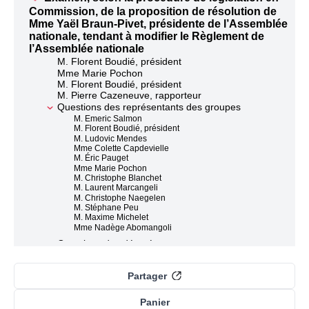
Commission, de la proposition de résolution de
Mme Yaël Braun-Pivet, présidente de l’Assemblée
nationale, tendant à modifier le Règlement de
l’Assemblée nationale
M. Florent Boudié, président
Mme Marie Pochon
M. Florent Boudié, président
M. Pierre Cazeneuve, rapporteur
Questions des représentants des groupes
M. Emeric Salmon
M. Florent Boudié, président
M. Ludovic Mendes
Mme Colette Capdevielle
M. Éric Pauget
Mme Marie Pochon
M. Christophe Blanchet
M. Laurent Marcangeli
M. Christophe Naegelen
M. Stéphane Peu
M. Maxime Michelet
Mme Nadège Abomangoli
Questions des députés
Mme Marietta Karamanli
Discussion des articles
Partager
Article Premier à Article 11
Articles 12 à 16
Panier