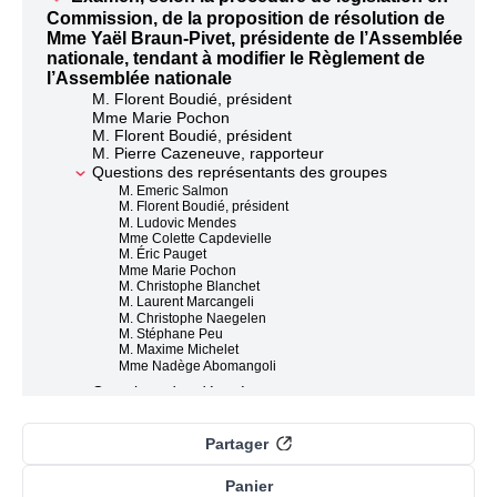
Commission, de la proposition de résolution de
Mme Yaël Braun-Pivet, présidente de l’Assemblée
nationale, tendant à modifier le Règlement de
l’Assemblée nationale
M. Florent Boudié, président
Mme Marie Pochon
M. Florent Boudié, président
M. Pierre Cazeneuve, rapporteur
Questions des représentants des groupes
M. Emeric Salmon
M. Florent Boudié, président
M. Ludovic Mendes
Mme Colette Capdevielle
M. Éric Pauget
Mme Marie Pochon
M. Christophe Blanchet
M. Laurent Marcangeli
M. Christophe Naegelen
M. Stéphane Peu
M. Maxime Michelet
Mme Nadège Abomangoli
Questions des députés
Mme Marietta Karamanli
Discussion des articles
Partager
Article Premier à Article 11
Articles 12 à 16
Panier