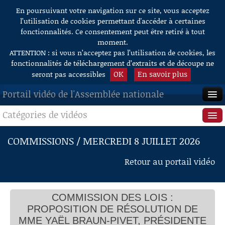
En poursuivant votre navigation sur ce site, vous acceptez
Aller au contenu
l’utilisation de cookies permettant d'accéder à certaines
fonctionnalités. Ce consentement peut être retiré à tout
moment.
ATTENTION : si vous n’acceptez pas l’utilisation de cookies, les
fonctionnalités de téléchargement d’extraits et de découpe ne
OK
En savoir plus
seront pas accessibles
Portail vidéo de l'Assemblée nationale
Catégories de vidéos
ACCUEIL
EN DIRECT
Séance publique
COMMISSIONS / MERCREDI 8 JUILLET 2026
À LA DEMANDE
Questions au Gouvernement
Retour au portail vidéo
RECHERCHE
Commissions
AIDE À LA DÉCOUPE
COMMISSION DES LOIS :
Présidence
DE VIDÉOS
PROPOSITION DE RÉSOLUTION DE
Évènements
MME YAËL BRAUN-PIVET, PRÉSIDENTE