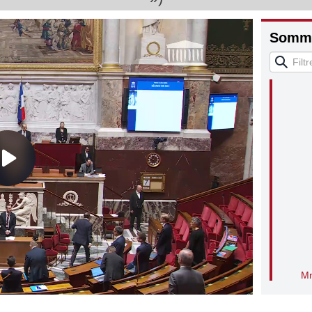
Somma
Di
Mm