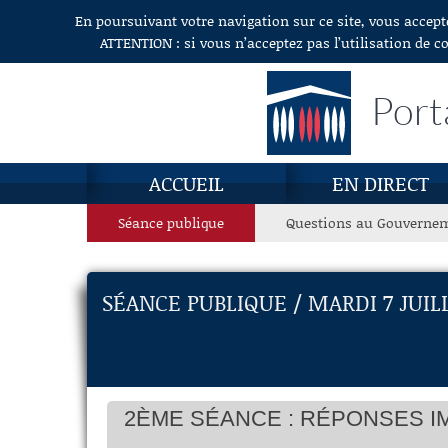
En poursuivant votre navigation sur ce site, vous accept
Aller au contenu
ATTENTION : si vous n’acceptez pas l’utilisation de c
Port
ACCUEIL
EN DIRECT
Séance publique
Questions au Gouverne
SÉANCE PUBLIQUE / MARDI 7 JUIL
2ÈME SÉANCE : RÉPONSES I