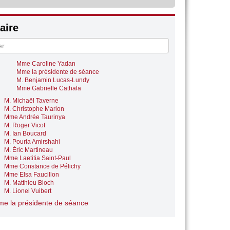
Mme Elsa Faucillon
Vote
ire
scussion générale
Rappel au règlement
M. Ugo Bernalicis
Mme la présidente de séance
Mme Caroline Yadan
Mme la présidente de séance
M. Benjamin Lucas-Lundy
Mme Gabrielle Cathala
M. Michaël Taverne
M. Christophe Marion
Mme Andrée Taurinya
M. Roger Vicot
M. Ian Boucard
M. Pouria Amirshahi
M. Éric Martineau
Mme Laetitia Saint-Paul
Mme Constance de Pélichy
Mme Elsa Faucillon
M. Matthieu Bloch
M. Lionel Vuibert
e la présidente de séance