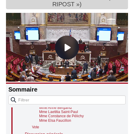
RIPOST »)
Connaissance, Histoire
Autres
OFFRIR DES RÉPONSES IMMÉDIATES AUX
PHÉNOMÈNES TROUBLANT L'ORDRE PUBLIC
Mme la présidente de séance
M. Laurent Nunez, ministre
M. Vincent Caure, rapporteur cion lois
M. Xavier Albertini, rapporteur cion lois
Motion de rejet préalable
M. Ugo Bernalicis
Explications de vote
M. Michaël Taverne
M. Christophe Marion
Sommaire
M. Andy Kerbrat
Mme Colette Capdevielle
M. Patrick Hetzel
M. Benjamin Lucas-Lundy
Mme Anne Bergantz
Mme Laetitia Saint-Paul
Mme Constance de Pélichy
Mme Elsa Faucillon
Vote