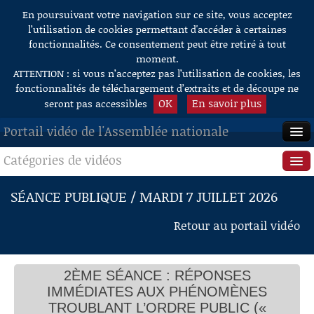
En poursuivant votre navigation sur ce site, vous acceptez
Aller au contenu
l’utilisation de cookies permettant d'accéder à certaines
fonctionnalités. Ce consentement peut être retiré à tout
moment.
ATTENTION : si vous n’acceptez pas l’utilisation de cookies, les
fonctionnalités de téléchargement d’extraits et de découpe ne
OK
En savoir plus
seront pas accessibles
Portail vidéo de l'Assemblée nationale
Catégories de vidéos
ACCUEIL
EN DIRECT
Séance publique
SÉANCE PUBLIQUE / MARDI 7 JUILLET 2026
À LA DEMANDE
Questions au Gouvernement
Retour au portail vidéo
RECHERCHE
Commissions
AIDE À LA DÉCOUPE
2ÈME SÉANCE : RÉPONSES
Présidence
DE VIDÉOS
IMMÉDIATES AUX PHÉNOMÈNES
Évènements
TROUBLANT L’ORDRE PUBLIC («