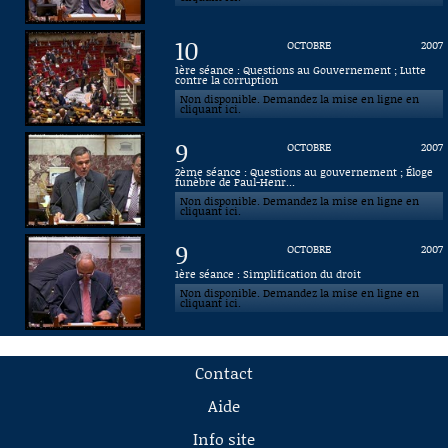
10
OCTOBRE
2007
1ère séance : Questions au Gouvernement ; Lutte
contre la corruption
Non disponible. Demandez la mise en ligne en
cliquant ici.
9
OCTOBRE
2007
2ème séance : Questions au gouvernement ; Éloge
funèbre de Paul-Henr...
Non disponible. Demandez la mise en ligne en
cliquant ici.
9
OCTOBRE
2007
1ère séance : Simplification du droit
Non disponible. Demandez la mise en ligne en
cliquant ici.
Contact
Aide
Info site