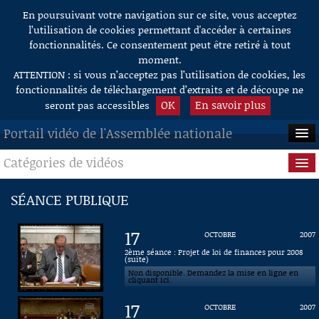
En poursuivant votre navigation sur ce site, vous acceptez
Aller au contenu
l’utilisation de cookies permettant d'accéder à certaines
fonctionnalités. Ce consentement peut être retiré à tout
moment.
ATTENTION : si vous n’acceptez pas l’utilisation de cookies, les
fonctionnalités de téléchargement d’extraits et de découpe ne
OK
En savoir plus
seront pas accessibles
Portail vidéo de l'Assemblée nationale
Catégories de vidéos
ACCUEIL
EN DIRECT
Séance publique
SÉANCE PUBLIQUE
À LA DEMANDE
Questions au Gouvernement
17
OCTOBRE
2007
RECHERCHE
Commissions
2ème séance : Projet de loi de finances pour 2008
(suite)
Non disponible. Demandez la mise en ligne en
AIDE À LA DÉCOUPE
Présidence
cliquant ici.
DE VIDÉOS
17
OCTOBRE
2007
Évènements