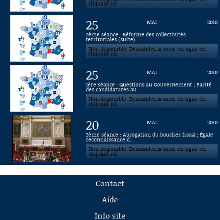
cliquant ici.
25
MAI
2010
2ème séance : Réforme des collectivités
territoriales (suite)
Non disponible. Demandez la mise en ligne en
cliquant ici.
25
MAI
2010
1ère séance : Questions au Gouvernement ; Parité
des candidatures au...
Non disponible. Demandez la mise en ligne en
cliquant ici.
20
MAI
2010
2ème séance : Abrogation du bouclier fiscal ; Égale
reconnaissance d...
Non disponible. Demandez la mise en ligne en
cliquant ici.
Contact
Aide
Info site