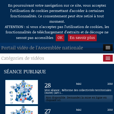
En poursuivant votre navigation sur ce site, vous acceptez
Aller au contenu
l’utilisation de cookies permettant d'accéder à certaines
fonctionnalités. Ce consentement peut être retiré à tout
moment.
ATTENTION : si vous n’acceptez pas l’utilisation de cookies, les
fonctionnalités de téléchargement d’extraits et de découpe ne
OK
En savoir plus
seront pas accessibles
Portail vidéo de l'Assemblée nationale
Catégories de vidéos
ACCUEIL
EN DIRECT
Séance publique
SÉANCE PUBLIQUE
À LA DEMANDE
Questions au Gouvernement
28
MAI
2010
RECHERCHE
Commissions
1ère séance : Réforme des collectivités territoriales
(suite) (art 1...
Non disponible. Demandez la mise en ligne en
AIDE À LA DÉCOUPE
Présidence
cliquant ici.
DE VIDÉOS
27
MAI
2010
Évènements