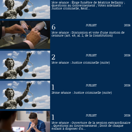
1ère séance : Éloge funèbre de Béatrice Bellamy ;
Questions au Gouvernement ; Votes solennels :
Connaissance, Histoire
Justice criminelle, Renf...
Autres
6
JUILLET
2026
1ère séance : Discussion et vote d'une motion de
censure (art. 49, al. 2, de la Constitution)
2
JUILLET
2026
1ère séance : Justice criminelle (suite)
1
JUILLET
2026
2ème séance : Justice criminelle (suite)
1
JUILLET
2026
1ère séance : Ouverture de la session extraordinaire
; Questions au Gouvernement ; Droit de chaque
enfant à disposer d'u...