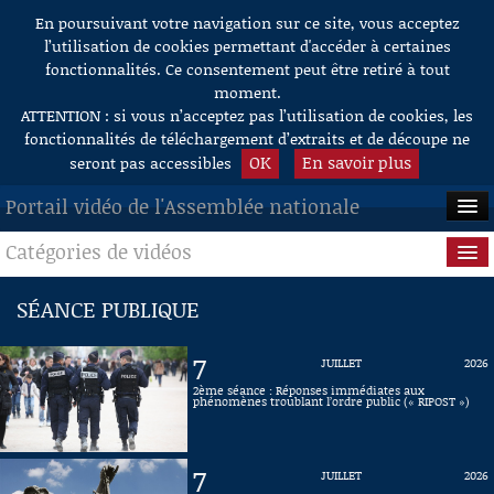
En poursuivant votre navigation sur ce site, vous acceptez
Aller au contenu
l’utilisation de cookies permettant d'accéder à certaines
fonctionnalités. Ce consentement peut être retiré à tout
moment.
ATTENTION : si vous n’acceptez pas l’utilisation de cookies, les
fonctionnalités de téléchargement d’extraits et de découpe ne
OK
En savoir plus
seront pas accessibles
Portail vidéo de l'Assemblée nationale
Catégories de vidéos
ACCUEIL
EN DIRECT
Séance publique
SÉANCE PUBLIQUE
À LA DEMANDE
Questions au Gouvernement
7
JUILLET
2026
RECHERCHE
Commissions
2ème séance : Réponses immédiates aux
phénomènes troublant l’ordre public (« RIPOST »)
AIDE À LA DÉCOUPE
Présidence
DE VIDÉOS
7
JUILLET
2026
Évènements