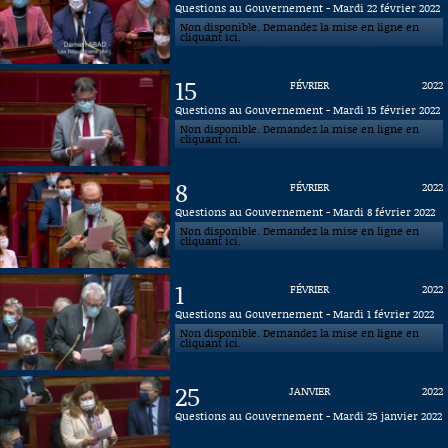
Questions au Gouvernement - Mardi 22 février 2022
Non disponible. Demandez la mise en ligne en
Connaissance, Histoire
cliquant ici.
Autres
15
FÉVRIER
2022
Questions au Gouvernement - Mardi 15 février 2022
Non disponible. Demandez la mise en ligne en
cliquant ici.
8
FÉVRIER
2022
Questions au Gouvernement - Mardi 8 février 2022
Non disponible. Demandez la mise en ligne en
cliquant ici.
1
FÉVRIER
2022
Questions au Gouvernement - Mardi 1 février 2022
Non disponible. Demandez la mise en ligne en
cliquant ici.
25
JANVIER
2022
Questions au Gouvernement - Mardi 25 janvier 2022