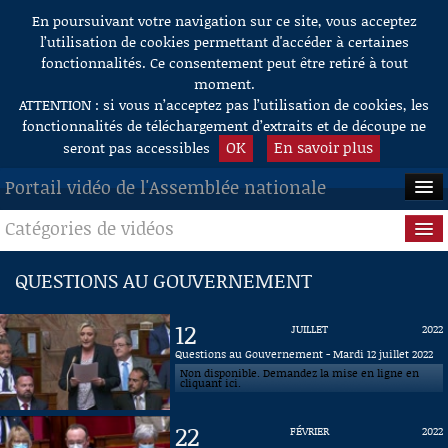
En poursuivant votre navigation sur ce site, vous acceptez
Aller au contenu
l’utilisation de cookies permettant d'accéder à certaines
fonctionnalités. Ce consentement peut être retiré à tout
moment.
ATTENTION : si vous n’acceptez pas l’utilisation de cookies, les
fonctionnalités de téléchargement d’extraits et de découpe ne
OK
En savoir plus
seront pas accessibles
Portail vidéo de l'Assemblée nationale
Catégories de vidéos
ACCUEIL
EN DIRECT
Séance publique
QUESTIONS AU GOUVERNEMENT
À LA DEMANDE
Questions au Gouvernement
12
JUILLET
2022
RECHERCHE
Commissions
Questions au Gouvernement - Mardi 12 juillet 2022
Non disponible. Demandez la mise en ligne en
cliquant ici.
AIDE À LA DÉCOUPE
Présidence
DE VIDÉOS
22
FÉVRIER
2022
Évènements