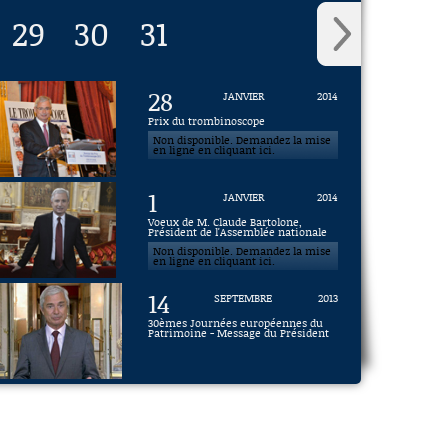
29
30
31
28
JANVIER
2014
Prix du trombinoscope
Non disponible. Demandez la mise
en ligne en cliquant ici.
1
JANVIER
2014
Voeux de M. Claude Bartolone,
Président de l'Assemblée nationale
Non disponible. Demandez la mise
en ligne en cliquant ici.
14
SEPTEMBRE
2013
30èmes Journées européennes du
Patrimoine - Message du Président