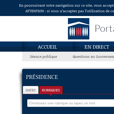
En poursuivant votre navigation sur ce site, vous accept
Aller au contenu
ATTENTION : si vous n’acceptez pas l’utilisation de c
Port
ACCUEIL
EN DIRECT
Séance publique
Questions au Gouverne
PRÉSIDENCE
DATES
RUBRIQUES