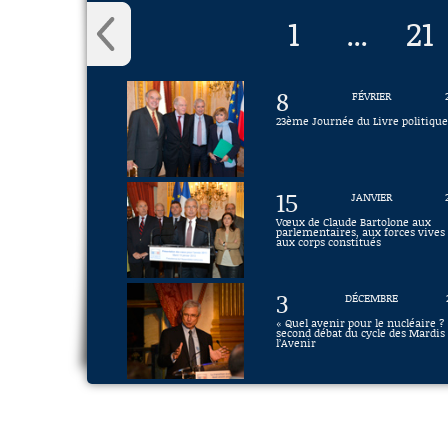
1
21
...
8
FÉVRIER
23ème Journée du Livre politiqu
15
JANVIER
Vœux de Claude Bartolone aux
parlementaires, aux forces vives 
aux corps constitués
3
DÉCEMBRE
« Quel avenir pour le nucléaire ? 
second débat du cycle des Mardis
l’Avenir