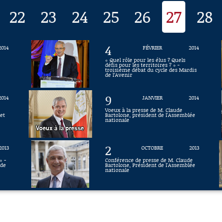
22
23
24
25
26
27
28
4
2014
FÉVRIER
2014
e
« Quel rôle pour les élus ? Quels
défis pour les territoires ? » -
troisième débat du cycle des Mardis
de l’Avenir
9
2014
JANVIER
2014
Voeux à la presse de M. Claude
et
Bartolone, président de l'Assemblée
nationale
2
2013
OCTOBRE
2013
» -
Conférence de presse de M. Claude
 de
Bartolone, Président de l'Assemblée
nationale