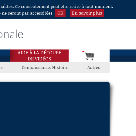
nnalités. Ce consentement peut être retiré à tout moment.
OK
En savoir plus
e ne seront pas accessibles
onale
AIDE À LA DÉCOUPE
DE VIDÉOS
ts
Connaissance, Histoire
Autres