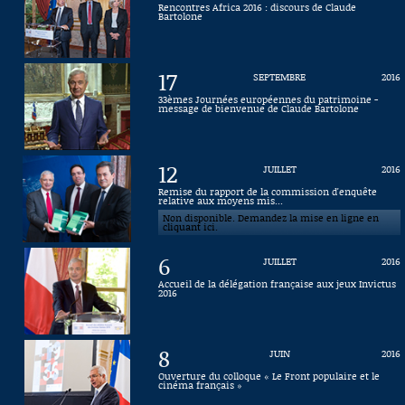
Rencontres Africa 2016 : discours de Claude
Bartolone
Connaissance, Histoire
Autres
17
SEPTEMBRE
2016
33èmes Journées européennes du patrimoine -
message de bienvenue de Claude Bartolone
12
JUILLET
2016
Remise du rapport de la commission d'enquête
relative aux moyens mis...
Non disponible. Demandez la mise en ligne en
cliquant ici.
6
JUILLET
2016
Accueil de la délégation française aux jeux Invictus
2016
8
JUIN
2016
Ouverture du colloque « Le Front populaire et le
cinéma français »