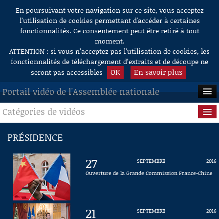
En poursuivant votre navigation sur ce site, vous acceptez
Aller au contenu
l’utilisation de cookies permettant d'accéder à certaines
fonctionnalités. Ce consentement peut être retiré à tout
moment.
ATTENTION : si vous n’acceptez pas l’utilisation de cookies, les
fonctionnalités de téléchargement d’extraits et de découpe ne
OK
En savoir plus
seront pas accessibles
Portail vidéo de l'Assemblée nationale
Catégories de vidéos
ACCUEIL
EN DIRECT
Séance publique
PRÉSIDENCE
À LA DEMANDE
Questions au Gouvernement
27
SEPTEMBRE
2016
RECHERCHE
Commissions
Ouverture de la Grande Commission France-Chine
AIDE À LA DÉCOUPE
Présidence
DE VIDÉOS
21
SEPTEMBRE
2016
Évènements