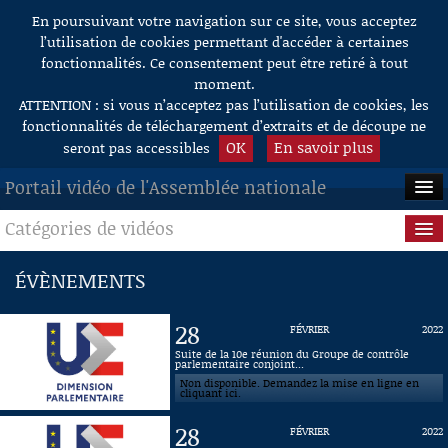
En poursuivant votre navigation sur ce site, vous acceptez
Aller au contenu
l’utilisation de cookies permettant d'accéder à certaines
fonctionnalités. Ce consentement peut être retiré à tout
moment.
ATTENTION : si vous n’acceptez pas l’utilisation de cookies, les
fonctionnalités de téléchargement d’extraits et de découpe ne
OK
En savoir plus
seront pas accessibles
Portail vidéo de l'Assemblée nationale
Catégories de vidéos
ACCUEIL
EN DIRECT
Séance publique
ÉVÈNEMENTS
À LA DEMANDE
Questions au Gouvernement
28
FÉVRIER
2022
RECHERCHE
Commissions
Suite de la 10e réunion du Groupe de contrôle
parlementaire conjoint...
Non disponible. Demandez la mise en ligne en
AIDE À LA DÉCOUPE
Présidence
cliquant ici.
DE VIDÉOS
28
FÉVRIER
2022
Évènements