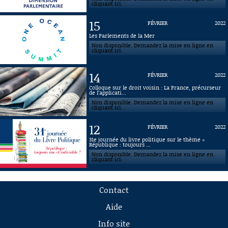
cliquant ici.
15
FÉVRIER
2022
Les Parlements de la Mer
Non disponible. Demandez la mise en ligne en
cliquant ici.
14
FÉVRIER
2022
Colloque sur le droit voisin : La France, précurseur
de l’applicati...
Non disponible. Demandez la mise en ligne en
cliquant ici.
12
FÉVRIER
2022
31e journée du livre politique sur le thème «
République : toujours ...
Non disponible. Demandez la mise en ligne en
cliquant ici.
Contact
Aide
Info site