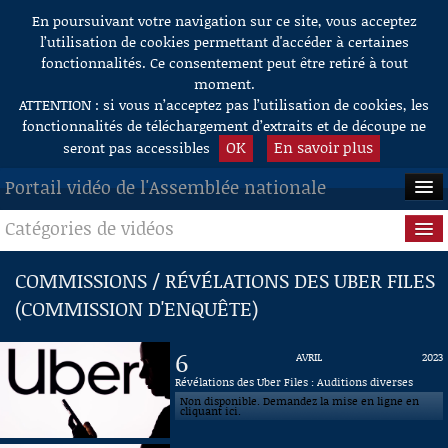
En poursuivant votre navigation sur ce site, vous acceptez
Aller au contenu
l’utilisation de cookies permettant d'accéder à certaines
fonctionnalités. Ce consentement peut être retiré à tout
moment.
ATTENTION : si vous n’acceptez pas l’utilisation de cookies, les
fonctionnalités de téléchargement d’extraits et de découpe ne
OK
En savoir plus
seront pas accessibles
Portail vidéo de l'Assemblée nationale
Catégories de vidéos
ACCUEIL
EN DIRECT
Séance publique
COMMISSIONS / RÉVÉLATIONS DES UBER FILES
(COMMISSION D'ENQUÊTE)
À LA DEMANDE
Questions au Gouvernement
RECHERCHE
Commissions
6
AVRIL
2023
Révélations des Uber Files : Auditions diverses
AIDE À LA DÉCOUPE
Présidence
Non disponible. Demandez la mise en ligne en
DE VIDÉOS
cliquant ici.
Évènements