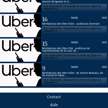
ancien dirigeant et lo...
Non disponible. Demandez la mise en ligne en
cliquant ici.
16
MARS
2023
Révélations des Uber Files : Auditions diverses
Non disponible. Demandez la mise en ligne en
cliquant ici.
15
MARS
2023
Révélations des Uber File : Audition de
représentants de la Cour de ...
Non disponible. Demandez la mise en ligne en
cliquant ici.
9
MARS
2023
Révélations des Uber Files : M. Pierre Ramain, DG
du travail et Mme ...
Non disponible. Demandez la mise en ligne en
cliquant ici.
Contact
Aide