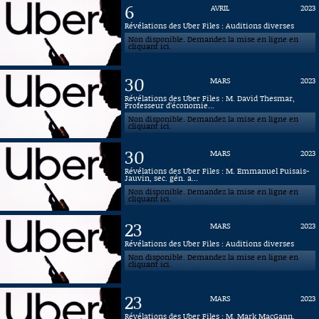
6
AVRIL
2023
Connaissance, Histoire
Révélations des Uber Files : Auditions diverses
Non disponible. Demandez la mise en ligne en
cliquant ici.
Autres
30
MARS
2023
Révélations des Uber Files : M. David Thesmar,
Professeur d’économie...
Non disponible. Demandez la mise en ligne en
cliquant ici.
30
MARS
2023
Révélations des Uber Files : M. Emmanuel Puisais-
Jauvin, sec. gén. a...
Non disponible. Demandez la mise en ligne en
cliquant ici.
23
MARS
2023
Révélations des Uber Files : Auditions diverses
Non disponible. Demandez la mise en ligne en
cliquant ici.
23
MARS
2023
Révélations des Uber Files : M. Mark MacGann,