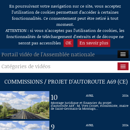
En poursuivant votre navigation sur ce site, vous acceptez
Aller au contenu
l’utilisation de cookies permettant d'accéder à certaines
fonctionnalités. Ce consentement peut être retiré à tout
moment.
ATTENTION : si vous n’acceptez pas l’utilisation de cookies, les
fonctionnalités de téléchargement d’extraits et de découpe ne
OK
En savoir plus
seront pas accessibles
Portail vidéo de l'Assemblée nationale
Catégories de vidéos
ACCUEIL
EN DIRECT
Séance publique
COMMISSIONS / PROJET D'AUTOROUTE A69 (CE)
À LA DEMANDE
Questions au Gouvernement
10
AVRIL
2024
RECHERCHE
Commissions
Montage juridique et financier du projet
d’autoroute A69 : M. Yves Crozet, économiste, maire
de Saint-Germain-la Montagn...
AIDE À LA DÉCOUPE
Présidence
DE VIDÉOS
9
AVRIL
2024
Évènements