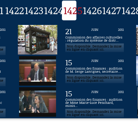
1
1422
1423
1424
1425
1426
1427
142
21
2011
JUIN
2011
:
Commission des affaires culturelles
: régulation du système de distr...
Non disponible. Demandez la mise
ise
en ligne en cliquant ici.
15
2011
JUIN
2011
Commission des finances : audition
t
de M. Serge Lasvignes, secrétaire...
Non disponible. Demandez la mise
ise
en ligne en cliquant ici.
15
2011
JUIN
2011
Commission des finances : audition
ic
de Mme Marie-Luce Penchard,
minis...
ise
Non disponible. Demandez la mise
en ligne en cliquant ici.