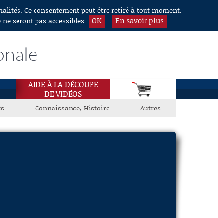
nnalités. Ce consentement peut être retiré à tout moment.
OK
En savoir plus
e ne seront pas accessibles
onale
AIDE À LA DÉCOUPE
DE VIDÉOS
ts
Connaissance, Histoire
Autres