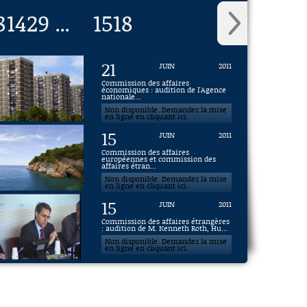
8
1429
1518
...
21
JUIN
2011
Commission des affaires
économiques : audition de l'Agence
nationale...
Non disponible. Demandez la mise
en ligne en cliquant ici.
15
JUIN
2011
Commission des affaires
européennes et commission des
affaires étran...
Non disponible. Demandez la mise
en ligne en cliquant ici.
15
JUIN
2011
Commission des affaires étrangères
: audition de M. Kenneth Roth, Hu...
Non disponible. Demandez la mise
en ligne en cliquant ici.