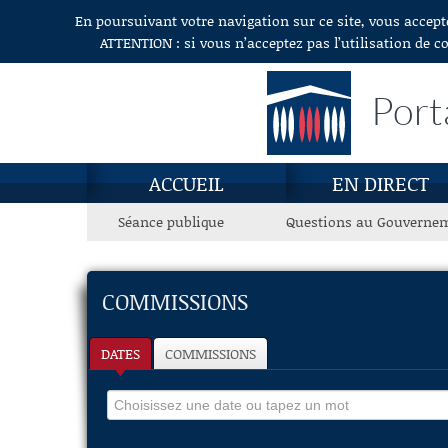
En poursuivant votre navigation sur ce site, vous accept
Aller au contenu
ATTENTION : si vous n’acceptez pas l’utilisation de c
Port
ACCUEIL
EN DIRECT
Séance publique
Questions au Gouverne
COMMISSIONS
DATES
COMMISSIONS