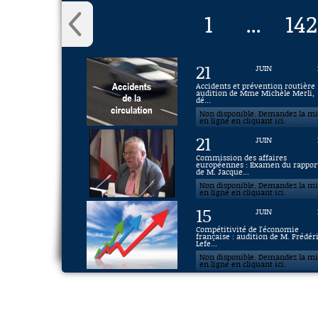
1
142
...
21
JUIN
Accidents et prévention routière 
audition de Mme Michèle Merli,
dé...
Non disponible. Demandez la m
en ligne en cliquant ici.
21
JUIN
Commission des affaires
européennes : Examen du rappor
de M. Jacque...
Non disponible. Demandez la m
en ligne en cliquant ici.
15
JUIN
Compétitivité de l'économie
française : audition de M. Frédér
Lefe...
Non disponible. Demandez la m
en ligne en cliquant ici.