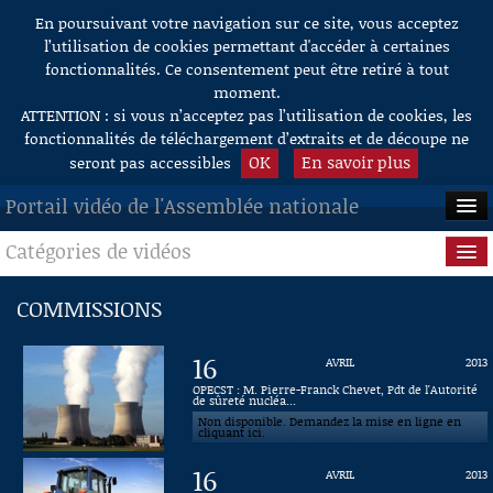
En poursuivant votre navigation sur ce site, vous acceptez
Aller au contenu
l’utilisation de cookies permettant d'accéder à certaines
fonctionnalités. Ce consentement peut être retiré à tout
moment.
ATTENTION : si vous n’acceptez pas l’utilisation de cookies, les
fonctionnalités de téléchargement d’extraits et de découpe ne
OK
En savoir plus
seront pas accessibles
Portail vidéo de l'Assemblée nationale
Catégories de vidéos
ACCUEIL
EN DIRECT
Séance publique
COMMISSIONS
À LA DEMANDE
Questions au Gouvernement
16
AVRIL
2013
RECHERCHE
Commissions
OPECST : M. Pierre-Franck Chevet, Pdt de l'Autorité
de sûreté nucléa...
Non disponible. Demandez la mise en ligne en
AIDE À LA DÉCOUPE
Présidence
cliquant ici.
DE VIDÉOS
16
AVRIL
2013
Évènements