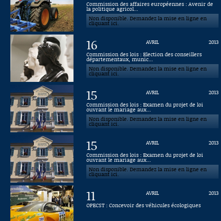
Commission des affaires européennes : Avenir de
la politique agricol...
Connaissance, Histoire
Non disponible. Demandez la mise en ligne en
cliquant ici.
Autres
16
AVRIL
2013
Commission des lois : Election des conseillers
départementaux, munic...
Non disponible. Demandez la mise en ligne en
cliquant ici.
15
AVRIL
2013
Commission des lois : Examen du projet de loi
ouvrant le mariage aux...
Non disponible. Demandez la mise en ligne en
cliquant ici.
15
AVRIL
2013
Commission des lois : Examen du projet de loi
ouvrant le mariage aux...
Non disponible. Demandez la mise en ligne en
cliquant ici.
11
AVRIL
2013
OPECST : Concevoir des véhicules écologiques