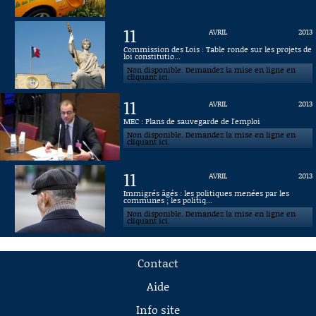
11
AVRIL
2013
Commission des Lois : Table ronde sur les projets de
loi constitutio...
Non disponible. Demandez la mise en ligne en
cliquant ici.
11
AVRIL
2013
MEC : Plans de sauvegarde de l'emploi
Non disponible. Demandez la mise en ligne en
cliquant ici.
11
AVRIL
2013
Immigrés âgés : les politiques menées par les
communes ; les politiq...
Non disponible. Demandez la mise en ligne en
cliquant ici.
Contact
Aide
Info site