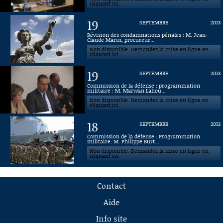
cliquant ici.
19
SEPTEMBRE
2013
Révision des condamnations pénales : M. Jean-
Claude Marin, procureur...
Non disponible. Demandez la mise en ligne en
cliquant ici.
19
SEPTEMBRE
2013
Commission de la défense : programmation
militaire : M. Marwan Lahou...
Non disponible. Demandez la mise en ligne en
cliquant ici.
18
SEPTEMBRE
2013
Commission de la défense : Programmation
militaire: M. Philippe Burt...
Non disponible. Demandez la mise en ligne en
cliquant ici.
Contact
Aide
Info site