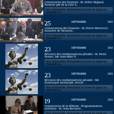
Commission des finances : M. Didier Migaud,
Premier pdt de la Cour d...
Connaissance, Histoire
Non disponible. Demandez la mise en ligne en
cliquant ici.
Autres
25
SEPTEMBRE
2013
Commissions des finances : M. Pierre Moscovici,
ministre de l’Econom...
Non disponible. Demandez la mise en ligne en
cliquant ici.
23
SEPTEMBRE
2013
Révision des condamnations pénales : M. Denis
Seznec, Me Jean-Marc F...
Non disponible. Demandez la mise en ligne en
cliquant ici.
23
SEPTEMBRE
2013
Révision des condamnations pénales : Me
Dominique Inchauspé, avocat ...
Non disponible. Demandez la mise en ligne en
cliquant ici.
19
SEPTEMBRE
2013
Commission de la défense : Programmation
militaire : M. Jean-Bernard...
Non disponible. Demandez la mise en ligne en