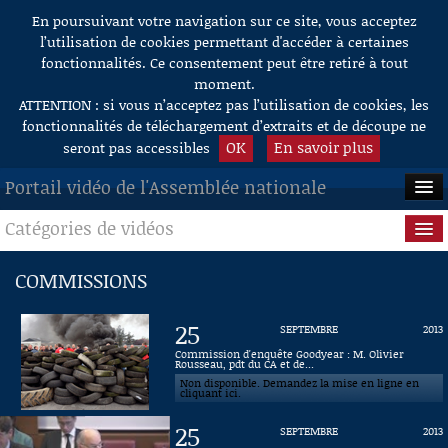
En poursuivant votre navigation sur ce site, vous acceptez
Aller au contenu
l’utilisation de cookies permettant d'accéder à certaines
fonctionnalités. Ce consentement peut être retiré à tout
moment.
ATTENTION : si vous n’acceptez pas l’utilisation de cookies, les
fonctionnalités de téléchargement d’extraits et de découpe ne
OK
En savoir plus
seront pas accessibles
Portail vidéo de l'Assemblée nationale
Catégories de vidéos
ACCUEIL
EN DIRECT
Séance publique
COMMISSIONS
À LA DEMANDE
Questions au Gouvernement
25
SEPTEMBRE
2013
RECHERCHE
Commissions
Commission d'enquête Goodyear : M. Olivier
Rousseau, pdt du CA et de...
Non disponible. Demandez la mise en ligne en
AIDE À LA DÉCOUPE
Présidence
cliquant ici.
DE VIDÉOS
25
SEPTEMBRE
2013
Évènements