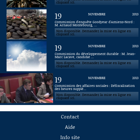
cliquant ici.
19
NOVEMBRE
2013
Commission d'enquête Goodyear d'Amiens-Nord :
M. Arnaud Montebourg, ...
Non disponible. Demandez la mise en ligne en
cliquant ici.
19
NOVEMBRE
2013
Commission du développement durable : M. Jean-
Marc Lacave, candidat ...
Non disponible. Demandez la mise en ligne en
cliquant ici.
19
NOVEMBRE
2013
Commission des affaires sociales : Défiscalisation
des heures supplé...
Non disponible. Demandez la mise en ligne en
cliquant ici.
Contact
Aide
Info site