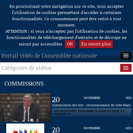
En poursuivant votre navigation sur ce site, vous acceptez
Aller au contenu
l’utilisation de cookies permettant d'accéder à certaines
fonctionnalités. Ce consentement peut être retiré à tout
moment.
ATTENTION : si vous n’acceptez pas l’utilisation de cookies, les
fonctionnalités de téléchargement d’extraits et de découpe ne
OK
En savoir plus
seront pas accessibles
Portail vidéo de l'Assemblée nationale
Catégories de vidéos
ACCUEIL
EN DIRECT
Séance publique
COMMISSIONS
À LA DEMANDE
Questions au Gouvernement
20
NOVEMBRE
2013
RECHERCHE
Commissions
Commission des lois : reconnaissance du vote blanc
Non disponible. Demandez la mise en ligne en
cliquant ici.
AIDE À LA DÉCOUPE
Présidence
DE VIDÉOS
20
NOVEMBRE
2013
Évènements