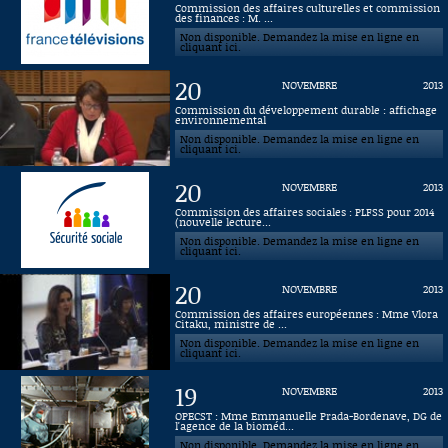
Commission des affaires culturelles et commission
des finances : M. ...
Connaissance, Histoire
Non disponible. Demandez la mise en ligne en
cliquant ici.
Autres
20
NOVEMBRE
2013
Commission du développement durable : affichage
environnemental
Non disponible. Demandez la mise en ligne en
cliquant ici.
20
NOVEMBRE
2013
Commission des affaires sociales : PLFSS pour 2014
(nouvelle lecture...
Non disponible. Demandez la mise en ligne en
cliquant ici.
20
NOVEMBRE
2013
Commission des affaires européennes : Mme Vlora
Citaku, ministre de ...
Non disponible. Demandez la mise en ligne en
cliquant ici.
19
NOVEMBRE
2013
OPECST : Mme Emmanuelle Prada-Bordenave, DG de
l'agence de la bioméd...
Non disponible. Demandez la mise en ligne en