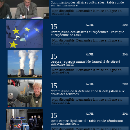
Commission des affaires culturelles : table ronde
sur les missions e...
Connaissance, Histoire
Non disponible. Demandez la mise en ligne en
cliquant ici.
Autres
15
AVRIL
2014
Commission des affaires européennes : Politique
européenne de l'asil...
Non disponible. Demandez la mise en ligne en
cliquant ici.
15
AVRIL
2014
OPECST : rapport annuel de l'autorité de sûreté
nucléaire (ASN)
Non disponible. Demandez la mise en ligne en
cliquant ici.
15
AVRIL
2014
Commission de la défense et de la délégation aux
droits des femmes :...
Non disponible. Demandez la mise en ligne en
cliquant ici.
15
AVRIL
2014
Lutte contre l’insécurité : table ronde réunissant
des syndicats des...
Non disponible. Demandez la mise en ligne en