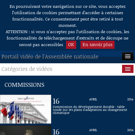
En poursuivant votre navigation sur ce site, vous acceptez
Aller au contenu
l’utilisation de cookies permettant d'accéder à certaines
fonctionnalités. Ce consentement peut être retiré à tout
moment.
ATTENTION : si vous n’acceptez pas l’utilisation de cookies, les
fonctionnalités de téléchargement d’extraits et de découpe ne
OK
En savoir plus
seront pas accessibles
Portail vidéo de l'Assemblée nationale
Catégories de vidéos
ACCUEIL
EN DIRECT
Séance publique
COMMISSIONS
À LA DEMANDE
Questions au Gouvernement
16
AVRIL
2014
RECHERCHE
Commissions
Commission du développement durable : table
ronde sur les plans d'adaptation au changement
climatique
AIDE À LA DÉCOUPE
Présidence
DE VIDÉOS
16
AVRIL
2014
Évènements