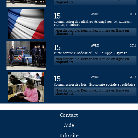
cliquant ici.
15
AVRIL
2014
Commission des affaires étrangères : M. Laurent
Fabius, ministre
Non disponible. Demandez la mise en ligne en
cliquant ici.
15
AVRIL
2014
Lutte contre l'insécurité : M. Philippe Klayman
Non disponible. Demandez la mise en ligne en
cliquant ici.
15
AVRIL
2014
Commission des lois : Économie sociale et solidaire
Non disponible. Demandez la mise en ligne en
cliquant ici.
Contact
Aide
Info site